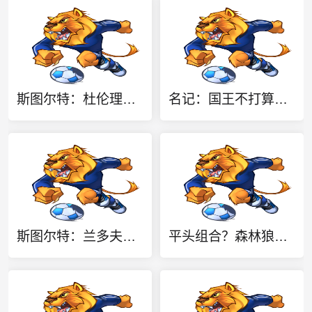
斯图尔特：杜伦理应获得大合同 他是球队不可或缺的核心拼图
名记：国王不打算买断拉文 他们期望其担任年轻核心的老将领袖
斯图尔特：兰多夫和托尼·阿伦缔造了灰熊的铁血球风
平头组合？森林狼晒华子&三球合练照片 两人平头形象引人注意