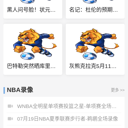
黑人问号脸！状元迪班萨与小球迷合影被问：你会申请交易吗？
名记：杜伦的预期年薪为5700万美元 活塞只愿提供3000-3500万美元
巴特勒突然晒库里抽象图 库里没绷住：你啥毛病这是😂
灰熊克拉克5月11日因吸食毒品过量致死 15日还有官司&最终取消
NBA录像
更多 >>
WNBA全明星单项赛投篮之星-单项赛全场录像
07月19日NBA夏季联赛步行者-鹈鹕全场录像