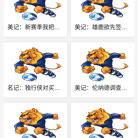
美记：新赛季我把热火排东部第11 字母哥与阿德巴约极不兼容
美记：雄鹿欲先签后换得到沃特森 但拒出首轮签 可能送出哈克斯
名记：独行侠对买断克莱无兴趣 而是计划交易他 加福德需1首轮
美记：伦纳德调查最可能结果是三方和解 联盟罚款 小卡能去猛龙