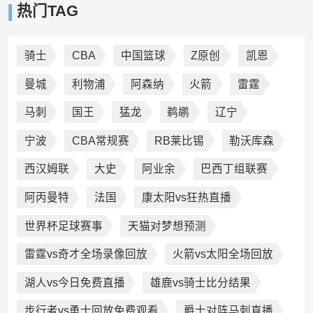
热门TAG
骑士
CBA
中国篮球
Z原创
凯恩
曼城
利物浦
阿森纳
火箭
雷霆
马刺
国王
猛龙
鹈鹕
辽宁
宁波
CBA常规赛
RB莱比锡
勒沃库森
西汉姆联
大史
阿业余
巴西丁组联赛
阿丙曼特
法国
康太阳vs狂热直播
世界杯足球赛事
天猫对梦想预测
雷霆vs奇才全场录像回放
火箭vs太阳全场回放
湖人vs今日免费直播
雄鹿vs骑士比分结果
步行者vs勇士回放免费观看
爵士对阵马刺直播