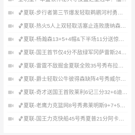
🏀夏联-步行者第三节爆发轻取鹈鹕河村勇辉5+5+12斯劳森22分
🏀夏联-热火5人上双轻取活塞止连败唐纳森20+8+10奥科里27分
🏀夏联-杨瀚森13+5+4帽&下半场11分送惊艳妙传开拓者力克掘金
🏀夏联-国王首节仅4分不敌绿军冈萨雷斯24+10+5塞纳克10+12
🏀夏联-雷霆不敌掘金夏联全败35号秀布拉齐尔32+6马拉14+7+6
🏀夏联-爵士轻取公牛彼得森缺阵4号秀威尔逊19+8+5帽罚球6中0
🏀夏联-奇才送国王首败莱利6记三分32+6迪班萨23+7雷诺20+12
🏀夏联-老鹰力克篮网8号秀弗莱明斯9+7+5科比·约翰逊17+7
🏀夏联-国王力克快船45号秀夏普21分阿卡夫19+7瓦格勒7中1