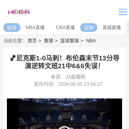
NBA直播
CBA直播
英超直播
篮球
足球
当前位置：
首页
集锦
篮球集锦
NBA
🏀尼克斯1-0马刺！布伦森末节13分导
演逆转文班21中6&6失误！
来源：24直播网
发布时间：2026-06-05 13:56:27