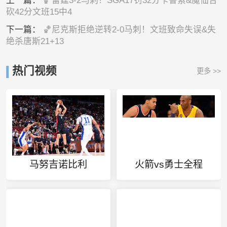
上一篇：
🏀雷霆3-2马刺！SGA17罚32分卡鲁索&魔仙合
砍42分文班15中4
下一篇：
🏀尼克斯拒绝逆转2-0马刺！文班致命失误&失
绝杀唐斯21+13
热门视频
更多 >>
马努吉诺比利
火箭vs勇士全程