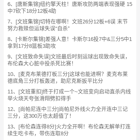
6、[唐斯集锦]纽约擎天柱！唐斯攻防两端表现强硬 15
中7砍下18分12板4助
7、[文班集锦]切特在哪啊！文班26分12板+6误 末节
努力救赎但运球失误“自杀”
8、[卡斯尔集锦]差强人意！卡斯尔16投7中&三分5中1
拿到17分8篮板3助攻
9、[文班致命失误]文班最后时刻运球出现致命失误，
布伦森大心脏中投杀死比赛！
10、[麦克布莱德打板三分]这球也能进啊？麦克布莱
德底角三分打板轰进，助尼克斯扳平比分
11、[文班重扣]终于打成一个~文班变向启动直杀内线
举火烧天夸张滑翔劈扣得手
12、[尚帕尼连中三分]尚帕尼外线火力全开连中三记
三分，这300万也太超值了！
13、[布伦森连得8分]火力全开啊！布伦森无解单打连
续生吃卡布，带伤连取8分