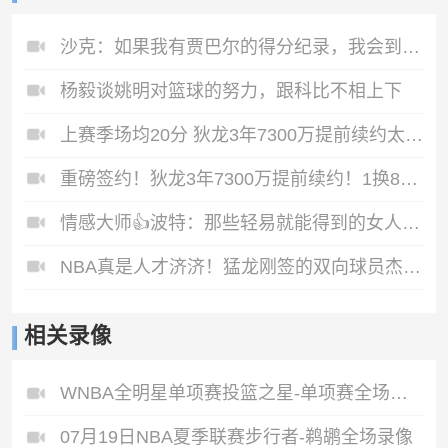
沙克：如果我有贾巴尔的得分纪录，我会到处说“我就是GOAT”
杨毅谈姚明对篮球的努力，跟科比不相上下
上赛季场均20分 狄龙3年7300万提前续约太阳！！
重磅签约！狄龙3年7300万提前续约！1换8交易成了最大惊喜！
情感大师👍波特：那些轻易就能得到的女人，会被男人归类成随便
NBA真是人才济济！猛龙刚签的双向球员杰克逊！高中时也是乱杀
相关录像
WNBA全明星单项赛投篮之星-单项赛全场录像
07月19日NBA夏季联赛步行者-鹈鹕全场录像