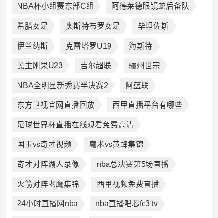
NBA杯小组赛东部C组
阿德莱德眼镜蛇后备队
希腊女足
奥斯特布罗女足
毕坦佐斯
伊兰纳斯
克雷塔罗U19
海斯特
民主刚果U23
吉尔超联
骊州世宗
NBA全明星新秀赛半决赛2
阿篮联
东方卫视官网直播回放
西甲直播平台有哪些
足球世界杯直播在线观看免费高清
国玉vs奇才视频
魔术vs黄蜂集锦
奇才对阵湖人录像
nba总决赛第5场直播
火箭对阵老鹰集锦
西甲视频免费直播
24小时直播网nba
nba直播吧芯fc3 tv