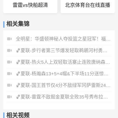
雷霆vs快船超清
北京体育台在线直播
相关集锦
全明星：华盛顿神秘人夺投篮之星冠军！福德夺得三分大赛冠军！
🏀夏联-步行者第三节爆发轻取鹈鹕河村勇辉5+5+12斯劳森22分
🏀夏联-热火5人上双轻取活塞止连败唐纳森20+8+10奥科里27分
🏀夏联-杨瀚森13+5+4帽&下半场11分送惊艳妙传开拓者力克掘金
🏀夏联-国王首节仅4分不敌绿军冈萨雷斯24+10+5塞纳克10+12
🏀夏联-雷霆不敌掘金夏联全败35号秀布拉齐尔32+6马拉14+7+6
相关视频