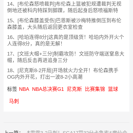
14、[布伦森怒喷裁判]布伦森上篮被犯规遭裁判无视
倒地还被科内特踩到脚踝，随后起身后怒喷福斯特
15、[布伦森膝盖受伤]巴恩斯被沙梅特推倒压到布伦
森膝盖，大头随后返回更衣室检查
16、[哈珀连得8分]这真的是顶级货！哈珀内外开火个
人连得8分，真的是无解！
17、[文班大帽+三分]制霸攻防！文班防守端送窒息大
帽，随后反击再进追身三分
18、[尼克斯8-2开局]开场就火力全开！布伦森携手
OG内外开花，打出一波8-2小高潮
标签
NBA
NBA总决赛G1
尼克斯
比赛集锦
篮球
马刺