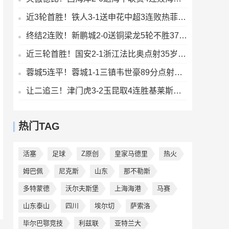
近3轮首胜！铁人3-1送申花中超3连败热菲尼奥双响邦本宜裕传射
终结2连败！新鹏城2-0送铜梁龙5轮不胜37岁姜至鹏破门韦斯利建功
近三轮首胜！国安2-1浙江法比奥点射35岁张稀哲制胜王钰栋送助攻
蓉城5连平！蓉城1-1三镇韦世豪89分点射救主费利佩造点李昂破门
让二追三！津门虎3-2玉昆取4连胜基莱斯读秒绝杀萨尔瓦多破门
热门TAG
活塞
足球
Z原创
皇家马德里
热火
姆巴佩
尼克斯
山东
那不勒斯
多特蒙德
沃尔夫斯堡
上海海港
马赛
山东泰山
四川
埃尔切
萨索洛
毕尔巴鄂竞技
利兹联
亚特兰大