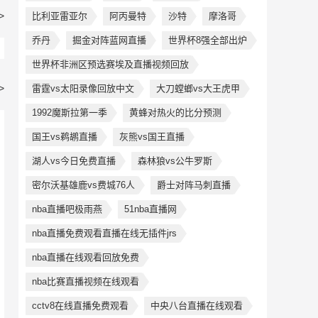
>
比利亚雷亚尔
阿丙曼特
沙特
摩洛哥
乔丹
掘金对阵蓝网直播
世界杯8强全部出炉
世界杯非洲区预选赛埃及直播视频回放
>
雷霆vs太阳录像回放中文
大刀螳螂vs大王虎甲
1992魔斯拉第一季
黄蜂对热火的比分预测
国王vs鹈鹕直播
灰熊vs国王直播
湖人vs今日免费直播
森林狼vs公牛罗斯
密尔沃基雄鹿vs费城76人
爵士对阵马刺直播
nba直播吧极雨燕
51nba直播网
nba直播免费观看直播在线无插件jrs
nba直播在线观看回放免费
nba比赛直播视频在线观看
cctv8在线直播免费观看
中央八台直播在线观看