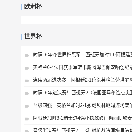
欧洲杯
世界杯
时隔16年夺世界杯冠军！西班牙加时1-0阿根
英格兰6-4法国获季军萨卡戴帽姆巴佩双响创纪
连续两届进决赛！阿根廷2-1绝杀英格兰劳塔罗
时隔16年进决赛！西班牙2-0法国亚马尔造点
晋级四强！英格兰加时2-1挪威贝林厄姆连场双
阿根廷加时3-1瑞士进4强小蜘蛛破门梅西助攻
晋级半决赛！西班牙2-1比利时将战法国梅里诺