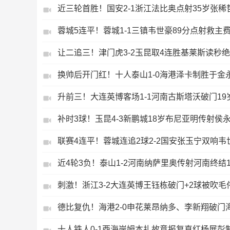
近三轮首胜！国安2-1浙江法比奥点射35岁张
蓉城5连平！蓉城1-1三镇韦世豪89分点射救主
让二追三！津门虎3-2玉昆取4连胜基莱斯读秒
换帅后开门红！十人泰山1-0海港泽卡制胜于金
升前三！大连英博客场1-1河南古斯塔沃破门1
补时3球！玉昆4-3新鹏城18岁布尼亚明传射侯
联赛4连平！蓉城连追2球2-2国安张玉宁双响
近4轮3负！泰山1-2河南纳萨里奥传射河南终结
刺激！浙江3-2大连英博王钰栋破门+2球被吹
德比复仇！海港2-0申花莱昂纳多、李新翔破门
十人铁人0-1西海岸姆本扎故意报复直红杨展彭