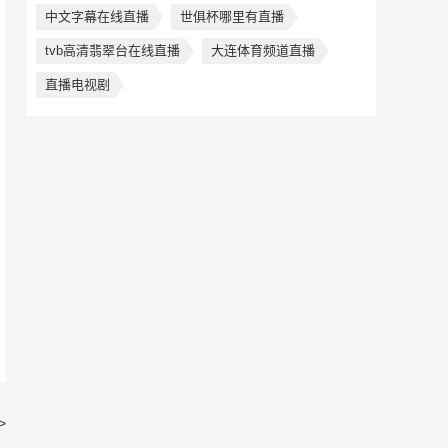
中文字幕在线直播
世俱杯哪里有直播
tvb高清翡翠台在线直播
大连体育频道直播
直播电视剧
>