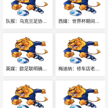
队报：乌克兰足协完全支持欧足联，反对因凡蒂诺缺乏透明度的计划
西媒：世界杯期间针对梅西的恐袭威胁最多，多人扬言要炸弹袭击
英媒：欧足联明确继续抵制FIFA赛事，中北美多国不再信任因凡蒂诺
梅迪纳：修车店老板对我大谈世界杯决赛阴谋论，知道我谁后他哭了