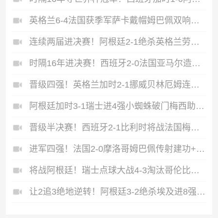
英格兰6-4法国获季军萨卡戴帽姆巴佩双响创纪录奥利塞2助+失良机
连续两届进决赛！阿根廷2-1绝杀英格兰劳塔罗恩佐破门梅西两助攻
时隔16年进决赛！西班牙2-0法国亚马尔造点奥亚萨瓦尔、波罗破门
晋级四强！英格兰加时2-1挪威贝林厄姆连场双响谢尔德鲁普破门
阿根廷加时3-1瑞士进4强小蜘蛛破门梅西助攻麦卡恩博洛假摔染红
晋级半决赛！西班牙2-1比利时将战法国梅里诺替补绝杀拉门斯送礼
进军四强！法国2-0摩洛哥姆巴佩传射建功+失点登贝莱贴地斩
将战阿根廷！瑞士点球大战4-3淘汰哥伦比亚D·桑切斯、库乔失点
让2追3绝地逆转！阿根廷3-2绝杀埃及进8强梅西传射+失点恩佐绝杀