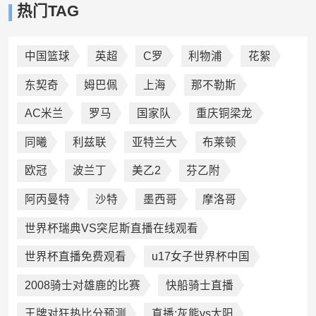
热门TAG
中国篮球
英超
C罗
利物浦
花絮
东契奇
姆巴佩
上海
那不勒斯
AC米兰
罗马
国家队
重庆铜梁龙
同曦
利兹联
亚特兰大
布莱顿
欧冠
波兰丁
美乙2
芬乙附
阿丙曼特
沙特
墨西哥
摩洛哥
世界杯瑞典VS突尼斯直播在线观看
世界杯直播免费观看
u17女子世界杯中国
2008骑士对雄鹿的比赛
快船骑士直播
王牌对狂热比分预测
直播:灰熊vs太阳