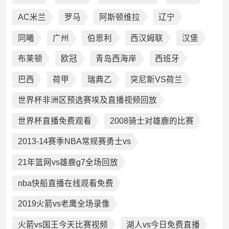
AC米兰
罗马
阿斯顿维拉
辽宁
同曦
广州
伯恩利
西汉姆联
汉堡
布莱顿
欧冠
青岛西海岸
西班牙
巴西
荷甲
瑞典乙
突尼斯VS荷兰
世界杯非洲区预选赛埃及直播视频回放
世界杯直播免费观看
2008骑士对雄鹿的比赛
2013-14赛季NBA常规赛勇士vs
21年篮网vs雄鹿g7全场回放
nba快船直播在线观看免费
2019火箭vs老鹰全场录像
火箭vs国王今天比赛视频
湖人vs今日免费直播