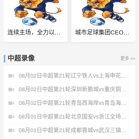
连续主场，全力以赴💪🏼
城市足球集团CEO亲临现场 直言新鹏城是集团在中国的重要战略布局
中超录像
更多 >>
08月02日中超第21轮辽宁铁人vs上海申花全场录像
08月02日中超第21轮深圳新鹏城vs重庆铜梁龙全场录像
08月02日中超第21轮青岛西海岸vs青岛海牛全场录像
08月01日中超第21轮北京国安vs浙江全场录像
08月01日中超第21轮成都蓉城vs武汉三镇全场录像