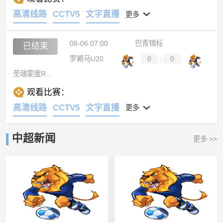
高清线路
CCTV5
文字直播
更多
08-06 07:00
巴青锦标
已结束
罗赖马U20
0
:
0
圣瑞蒙度RR青年队
观看比赛：
高清线路
CCTV5
文字直播
更多
中超新闻
更多 >>