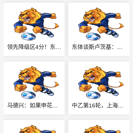
领先降级区4分！东体谈海港形势：没资本乐观，但不必过于悲观
东体谈斯卢茨基：对陈晋一使用引发争议，三连败让他下定决心离开
马德兴：如果申花在亚冠二无法突破，更影响中超在亚洲的排名
中乙第16轮，上海海港富盛经开队vs山西崇德荣海队，今日首发名单