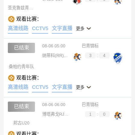
圣克鲁兹青年队
观看比赛：
高清线路
CCTV5
文字直播
更多
08-06 05:00
巴青锦标
已结束
纳蒂科(RR)U20
3
:
4
桑帕约青年队
观看比赛：
高清线路
CCTV5
文字直播
更多
08-06 06:00
巴青锦标
已结束
博塔弗戈RJ青年队
1
:
0
邦古U20
观看比赛：