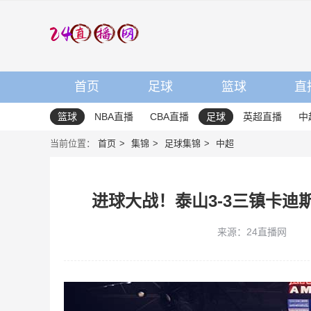
首页
足球
篮球
直
篮球
NBA直播
CBA直播
足球
英超直播
中
当前位置：
首页
集锦
足球集锦
中超
进球大战！泰山3-3三镇卡迪
来源：24直播网