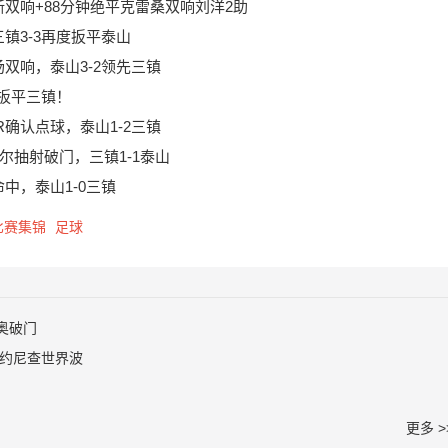
迪斯双响+88分钟绝平克雷桑双响刘洋2助
镇3-3再度扳平泰山
双响，泰山3-2领先三镇
2扳平三镇！
R确认点球，泰山1-2三镇
尔抽射破门，三镇1-1泰山
中，泰山1-0三镇
比赛集锦
足球
奥破门
响约尼查世界波
更多 >