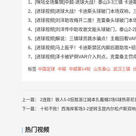
1、[咪咕全场集锦]中超-进球大战！泰山3-3三镇 卡
2、[进球视频]进球大战！卡迪斯头球破门本场双响，三
3、[进球视频]刘洋助攻梅开二度！克雷桑头球破门本场
4、[进球视频]刘洋传中助攻谢文能头球破门，泰山2-
5、[进球视频]解说：三镇球员跳水骗点！主裁回看VA
6、[进球视频]马上扳平！卡迪斯禁区内脚后跟助攻+绍
7、[进球视频]泽卡被铲倒VAR介入判点，克雷桑主罚命
标签
中国足球
中超
中超第14轮
山东泰山
武汉三镇
上一篇：
2连胜！铁人5-0狂胜浙江姆本扎戴帽2场5球热菲尼
下一篇：
十轮不败！西海岸客场3-2逆转玉昆内尔松卢斯双
热门视频