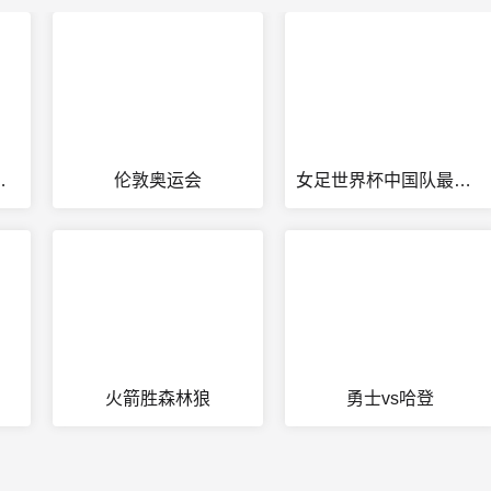
s字母哥队
伦敦奥运会
女足世界杯中国队最好成绩是多少
火箭胜森林狼
勇士vs哈登