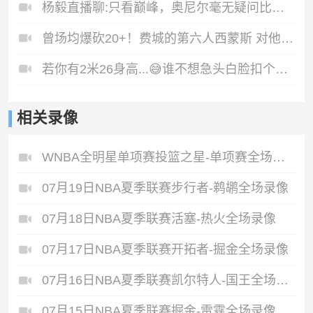
杨毅直播聊:只看巅峰，奥尼尔毫无疑问比詹姆斯更强！🤔
曾场均爆砍20+！费城的第六人西蒙斯 对他的期待是什么？
若你有2米26身高...😅谁不想急头白脸扣个篮啊？#张子宇
相关录像
WNBA全明星单项赛投篮之星-单项赛全场录像
07月19日NBA夏季联赛步行者-鹈鹕全场录像
07月18日NBA夏季联赛活塞-热火全场录像
07月17日NBA夏季联赛开拓者-掘金全场录像
07月16日NBA夏季联赛凯尔特人-国王全场录像
07月15日NBA夏季联赛掘金-雷霆全场录像