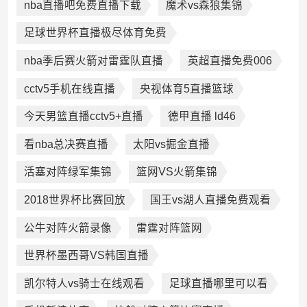
nba直播吧免费直播下载
魔术vs森狼集锦
足球世界杯直播极尽体育免费
nba季后赛火箭对雷霆队直播
英超直播免费006
cctv5手机在线直播
央视体育5直播篮球
今天男篮直播cctv5+直播
德甲直播 ld46
看nba总决赛直播
太阳vs掘金直播
活塞对阵绿军集锦
篮网VS火箭集锦
2018世界杯比赛回放
国王vs湖人直播免费观看
公牛对阵火箭录像
雷霆对阵篮网
世界杯墨西哥VS韩国直播
凯尔特人vs骑士在线观看
足球直播哪里可以看