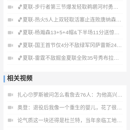
🏀夏联-步行者第三节爆发轻取鹈鹕河村勇辉5+5+12斯劳森22分
🏀夏联-热火5人上双轻取活塞止连败唐纳森20+8+10奥科里27分
🏀夏联-杨瀚森13+5+4帽&下半场11分送惊艳妙传开拓者力克掘金
🏀夏联-国王首节仅4分不敌绿军冈萨雷斯24+10+5塞纳克10+12
🏀夏联-雷霆不敌掘金夏联全败35号秀布拉齐尔32+6马拉14+7+6
相关视频
扎心🥺罗斯被问怎么看詹去76人：为他高兴但篮球已不是我生活
奥登：退役后我像一个重生的婴儿，花了很长时间才找到自己
论气质这一块还得是杜兰特，当年亲临工地指点江山🤣