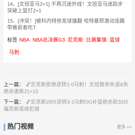
14、[文班亚马2+1] 不再沉迷外线！文班亚马迷踪步
突破上篮打2+1
15、[冲突！]被科内特抢发球撞翻 哈特暴怒激动连踢
带推前者吃T
标签
NBA
NBA总决赛G3
尼克斯
比赛集锦
篮球
马刺
上一篇：
🏀尼克斯拒绝逆转2-0马刺！文班致命失误&失
绝杀唐斯21+13
下一篇：
🏀尼克斯29分逆转3-1马刺OG补篮绝杀砍33分
福克斯连续犯错
热门视频
更多 >>