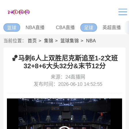
NBA直播
CBA直播
英超直播
篮球
足球
当前位置：
首页
集锦
篮球集锦
NBA
🏀马刺6人上双胜尼克斯追至1-2文班
32+8+6大头32分&末节12分
来源：24直播网
发布时间：2026-06-10 14:52:55