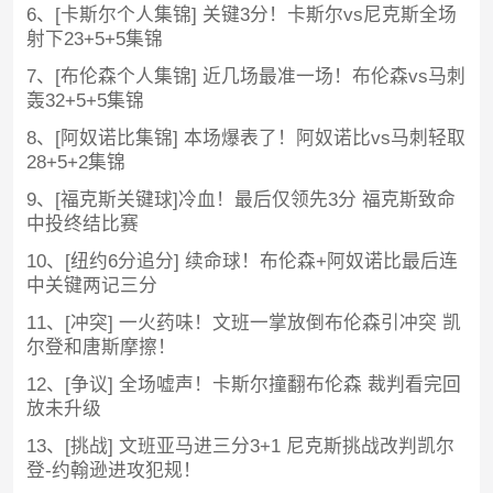
6、[卡斯尔个人集锦] 关键3分！卡斯尔vs尼克斯全场
射下23+5+5集锦
7、[布伦森个人集锦] 近几场最准一场！布伦森vs马刺
轰32+5+5集锦
8、[阿奴诺比集锦] 本场爆表了！阿奴诺比vs马刺轻取
28+5+2集锦
9、[福克斯关键球]冷血！最后仅领先3分 福克斯致命
中投终结比赛
10、[纽约6分追分] 续命球！布伦森+阿奴诺比最后连
中关键两记三分
11、[冲突] 一火药味！文班一掌放倒布伦森引冲突 凯
尔登和唐斯摩擦！
12、[争议] 全场嘘声！卡斯尔撞翻布伦森 裁判看完回
放未升级
13、[挑战] 文班亚马进三分3+1 尼克斯挑战改判凯尔
登-约翰逊进攻犯规！