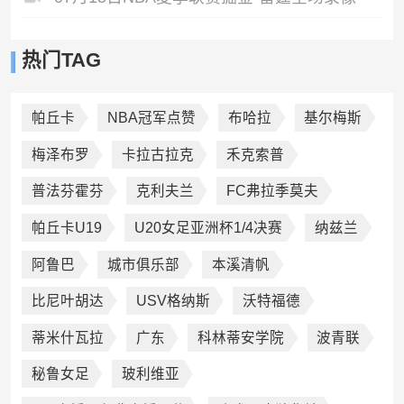
热门TAG
帕丘卡
NBA冠军点赞
布哈拉
基尔梅斯
梅泽布罗
卡拉古拉克
禾克索普
普法芬霍芬
克利夫兰
FC弗拉季莫夫
帕丘卡U19
U20女足亚洲杯1/4决赛
纳兹兰
阿鲁巴
城市俱乐部
本溪清帆
比尼叶胡达
USV格纳斯
沃特福德
蒂米什瓦拉
广东
科林蒂安学院
波青联
秘鲁女足
玻利维亚