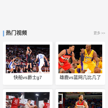
热门视频
更多 >>
快船vs爵士g7
雄鹿vs篮网几比几了