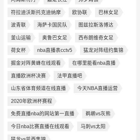
符拉迪沃斯托克迪纳摩
欧协联
巴林女足
波青联
海萨卡国民队
图兹拉斯洛博达
釜山运输
奥鲁巴女足
西布朗维奇女足
荷女杯
nba直播表cctv5
猛龙对阵纽约集锦
掘金对阵黄蜂在线观看
在哪里能看nba直播
直播欧洲杯决赛
法甲直播吧
山东省体育频道在线直播
今天NBA直播运营
2020年欧洲杯赛程
免费直播nba的网站第一直播
鹈鹕vs灰熊
今日nba比赛直播在线观看
马刺vs太阳
猛龙vs凯西集锦