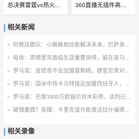
总决赛雷霆vs热火高清
360直播无插件高清直播
相关新闻
阿根廷跟队：小蜘蛛相信能解决未来，巴萨承诺他和马竞对话后报价
每体：恩德里克面临生涯重要抉择，留在皇马还是继续外租
罗马诺：皮塔奇不会加盟富勒姆，穆里尼奥对他很满意
罗马诺：国米中场卡马特接近加盟西班牙人，费用300万欧+50%二转
罗马诺：巴黎3500万欧报价铃木彩艳，谈判已经进入最后阶段
破镜重圆？英媒：卡里克或许能激活拉什福德 唯有时间能检验对错
相关录像