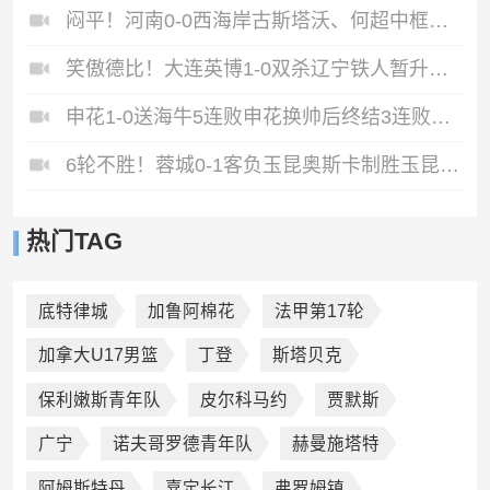
闷平！河南0-0西海岸古斯塔沃、何超中框阿布拉汗替补席染红
笑傲德比！大连英博1-0双杀辽宁铁人暂升第2斯坦丘远射制胜
申花1-0送海牛5连败申花换帅后终结3连败阿苏埃助攻徐皓阳制胜
6轮不胜！蓉城0-1客负玉昆奥斯卡制胜玉昆暂第三蓉城全场1射正
热门TAG
底特律城
加鲁阿棉花
法甲第17轮
加拿大U17男篮
丁登
斯塔贝克
保利嫩斯青年队
皮尔科马约
贾默斯
广宁
诺夫哥罗德青年队
赫曼施塔特
阿姆斯特丹
嘉定长江
弗罗姆镇