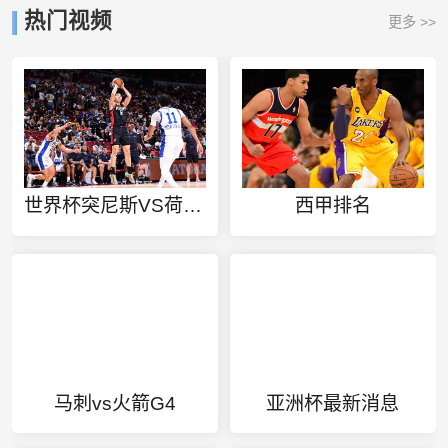
热门视频
更多 >>
世界杯突尼斯VS荷兰直播
西甲排名
马刺vs火箭G4
亚洲杯最新消息