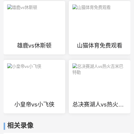
雄鹿vs休斯顿
山猫体育免费观看
小皇帝vs小飞侠
总决赛湖人vs热火吉米巴特勒
相关录像