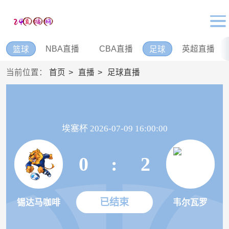
NBA直播
CBA直播
英超直播
篮球
足球
当前位置：
首页
直播
足球直播
埃塞杯 2026-07-09 16:00:00
0
:
2
已结束
锡达马咖啡
韦尔瓦罗