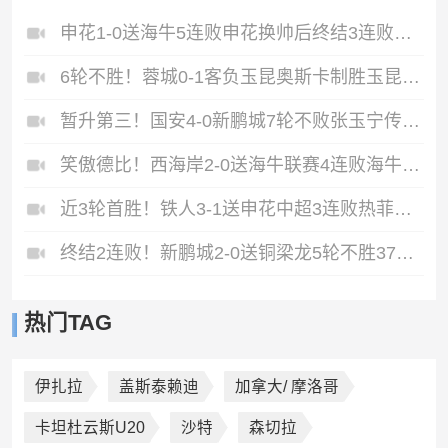
申花1-0送海牛5连败申花换帅后终结3连败阿苏埃助攻徐皓阳制胜
6轮不胜！蓉城0-1客负玉昆奥斯卡制胜玉昆暂第三蓉城全场1射正
暂升第三！国安4-0新鹏城7轮不败张玉宁传射达万双响法比奥破门
笑傲德比！西海岸2-0送海牛联赛4连败海牛仍垫底西海岸升至第二
近3轮首胜！铁人3-1送申花中超3连败热菲尼奥双响邦本宜裕传射
终结2连败！新鹏城2-0送铜梁龙5轮不胜37岁姜至鹏破门韦斯利建功
热门TAG
伊扎拉
盖斯泰赖迪
加拿大/ 摩洛哥
卡坦杜云斯U20
沙特
森切拉