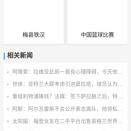
梅县铁汉
中国篮球比赛
相关新闻
阿隆索：拉维亚此前一直有心理障碍，今天他很累但发自内心地开心
世体：亚特兰大联考虑引进莫拉塔，球员认为自己还能留在顶级联赛
重组利物浦锋线？法媒：签下萨拉赫之后，特拉布宗即将拿下努涅斯
阿斯：阿尔瓦雷斯不会公开表态离队，他将私下与西蒙尼和马竞沟通
太阳报：福登女友在二手平台出售英格兰世界杯球衣，标价70英镑