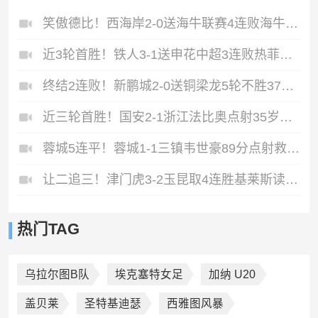
笑傲德比！西海岸2-0送海牛联赛4连败海牛仍垫底西海岸升至第二
近3轮首胜！铁人3-1送申花中超3连败热菲尼奥双响邦本宜裕传射
终结2连败！新鹏城2-0送铜梁龙5轮不胜37岁姜至鹏破门韦斯利建功
近三轮首胜！国安2-1浙江法比奥点射35岁张稀哲制胜王钰栋送助攻
蓉城5连平！蓉城1-1三镇韦世豪89分点射救主费利佩造点李昂破门
让二追三！津门虎3-2玉昆取4连胜基莱斯读秒绝杀萨尔瓦多破门
热门TAG
乌拉尔图B队
埃克塞特女足
加纳 U20
盖贝莱
圣特基迪瑟
西雅图风暴