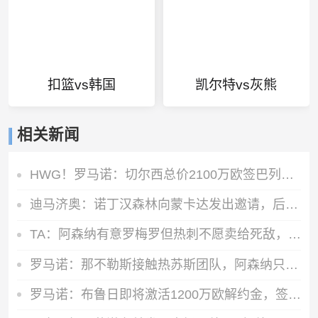
扣篮vs韩国
凯尔特vs灰熊
相关新闻
HWG！罗马诺：切尔西总价2100万欧签巴列卡诺28岁左后卫查瓦里亚
迪马济奥：诺丁汉森林向蒙卡达发出邀请，后者可能前往英超发展
TA：阿森纳有意罗梅罗但热刺不愿卖给死敌，马竞国米是最可能下家
罗马诺：那不勒斯接触热苏斯团队，阿森纳只接受永久转会
罗马诺：布鲁日即将激活1200万欧解约金，签下马略卡前锋比尔希利