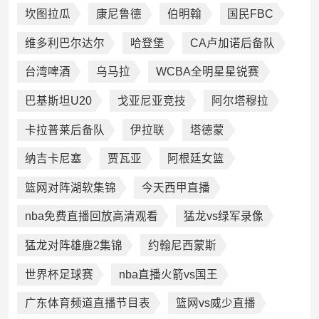
坎图拉瓜
康尼鲁德
伯明翰
国民FBC
维多利巴尔达尔
哈登堡
CA卢加诺后备队
台湾啤酒
乌马拉
WCBA全明星星锐赛
巴基斯坦U20
戈亚尼亚竞技
阿尔塔穆拉
卡拉普莱后备队
伊拉联
塔德蒙
纳吉卡尼塞
贾瓦亚
阿根廷女篮
篮网对阵湖软集锦
今天西甲直播
nba免费直播回放高清观看
猛龙vs绿军录像
猛龙对阵雄鹿2集锦
约翰尼西蒙斯
世界杯足球赛
nba直播火箭vs国王
广东体育频道直播节目表
篮网vs威少直播