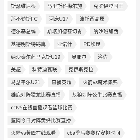
斯瑟维尼根
马里斯科梅尔施
克罗伊登国王
那不勒斯FC
河床U17
波托西高原
德尔基总统
斯塔加德甚切青
纳沙班加西
基德明斯特鹞鹰
亚诺什
PD坎昆
纳沙泰尔萨马克斯U19
奥耶尔
洛佐
美超
科特迪瓦联
克伊斯克拉
马瑟韦尔U21
直播英超
火箭vs魔术集锦
雄鹿对阵猛龙比赛直播
灰狼对阵公牛比赛直播
cctv5在线直播观看篮球比赛
篮网今日对阵黄蜂比赛直播
火箭vs黃峰在线观看
cba季后赛赛程安排时间