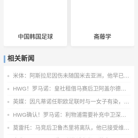
中国韩国足球
斋藤学
相关新闻
米体：阿斯拉尼因伤未随国米去亚洲，他早已不在球队的未来计划中
HWG！罗马诺：皇社租借马赛后卫阿盖尔德达协议，买断费1100万欧
英媒：因凡蒂诺任职欧足联时与一女子有染，欧足联付6位数封口费
HWG确认！罗马诺：利物浦需要补充中卫深度，如今出手签下阿劳霍
莫雷托：马竞后卫鲁杰里将离队，他已接受维拉的报价