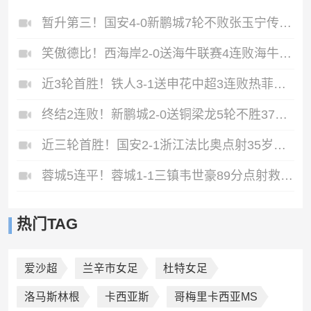
暂升第三！国安4-0新鹏城7轮不败张玉宁传射达万双响法比奥破门
笑傲德比！西海岸2-0送海牛联赛4连败海牛仍垫底西海岸升至第二
近3轮首胜！铁人3-1送申花中超3连败热菲尼奥双响邦本宜裕传射
终结2连败！新鹏城2-0送铜梁龙5轮不胜37岁姜至鹏破门韦斯利建功
近三轮首胜！国安2-1浙江法比奥点射35岁张稀哲制胜王钰栋送助攻
蓉城5连平！蓉城1-1三镇韦世豪89分点射救主费利佩造点李昂破门
热门TAG
爱沙超
兰辛市女足
杜特女足
洛马斯林根
卡西亚斯
哥梅里卡西亚MS