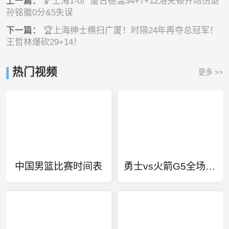
上一篇：
🏀上海1-0广厦古德温34+7+12洛夫顿开场伤退
孙铭徽0分&5失误
下一篇：
🏆上海绅士横扫广厦！时隔24年再夺总冠军！
王哲林爆砍29+14！
热门视频
更多 >>
中国男篮比赛时间表
勇士vs火箭G5全场回放