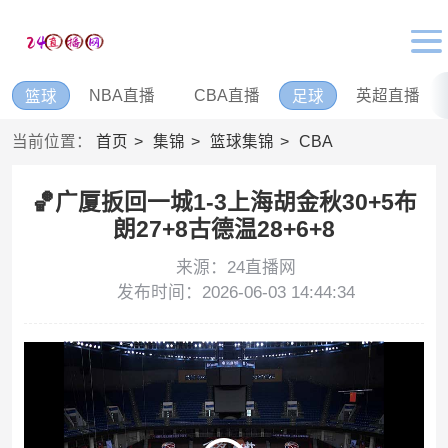
NBA直播
CBA直播
英超直播
篮球
足球
当前位置：
首页
集锦
篮球集锦
CBA
🏀广厦扳回一城1-3上海胡金秋30+5布
朗27+8古德温28+6+8
来源：24直播网
发布时间：2026-06-03 14:44:34