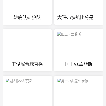
雄鹿队vs狼队
太阳vs快船比分是多少
丁俊晖台球直播
国王vs孟菲斯