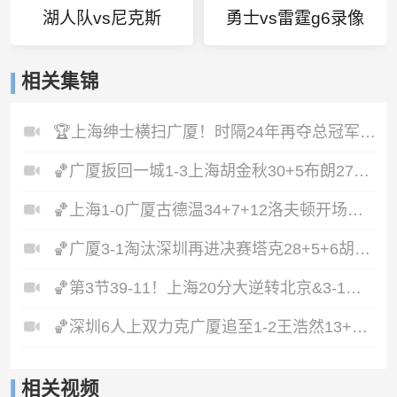
湖人队vs尼克斯
勇士vs雷霆g6录像
相关集锦
🏆上海绅士横扫广厦！时隔24年再夺总冠军！王哲林爆砍29+14！
🏀广厦扳回一城1-3上海胡金秋30+5布朗27+8古德温28+6+8
🏀上海1-0广厦古德温34+7+12洛夫顿开场伤退孙铭徽0分&5失误
🏀广厦3-1淘汰深圳再进决赛塔克28+5+6胡金秋15+8贺希宁12分
🏀第3节39-11！上海20分大逆转北京&3-1闯入总决赛刘铮5记三分
🏀深圳6人上双力克广厦追至1-2王浩然13+5布朗32+5+5&6失误
相关视频