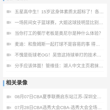
五星高中生！15岁这身体素质太超标了！各种逆天飞扣！
一场民间女子篮球赛，大姐这球技明显比别人高一头啊😂
当你打工的餐厅老板是奥尼尔是种什么体验？
麦迪：和詹姆斯一起打球不是容易的事 得去问问他曾经当过的队友
不愧是街球老OG！吴悠这持球单打的技术，一招一式都很实用啊
分手应该体面！管维佳：湖人中文主页君抹除詹眉痕迹，这么做格局小了
相关录像
08月07日CBA夏季联赛启东站江苏-深圳全场录像
07月28日CBA选秀大会CBA-选秀大会全场录像