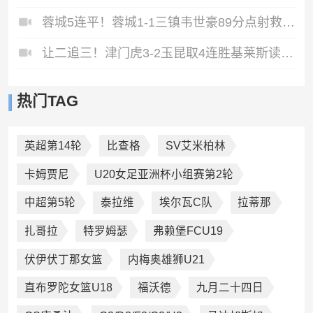
蓉城5连平！蓉城1-1三镇韦世豪89分点射救主费利佩造点李昂破门
让二追三！津门虎3-2玉昆取4连胜基莱斯读秒绝杀萨尔瓦多破门
热门TAG
英超第14轮
比查格
SV艾米柏林
卡姆贾尼
U20女足亚洲杯小组赛第2轮
中超第5轮
泰拉维
埃尔瓦C队
拉蒂那
扎哥拉
特罗姆瑟
弗赖堡FCU19
伏伊伏丁那女篮
内梅奥雄狮U21
直布罗陀女篮U18
福沃德
九月二十四日