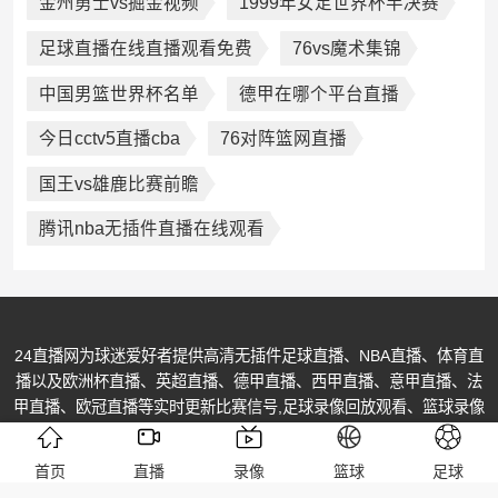
金州勇士vs掘金视频
1999年女足世界杯半决赛
足球直播在线直播观看免费
76vs魔术集锦
中国男篮世界杯名单
德甲在哪个平台直播
今日cctv5直播cba
76对阵篮网直播
国王vs雄鹿比赛前瞻
腾讯nba无插件直播在线观看
24直播网为球迷爱好者提供高清无插件足球直播、NBA直播、体育直
播以及欧洲杯直播、英超直播、德甲直播、西甲直播、意甲直播、法
甲直播、欧冠直播等实时更新比赛信号,足球录像回放观看、篮球录像
回放,高清体育视频免费播放尽在24直播网！
© Copyright @ 2013-2026 All Rights Reserved. 24直播网 版权所有
首页
直播
录像
篮球
足球
辽ICP备2022011636号-2