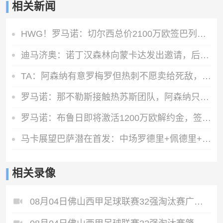
相关新闻
HWG！罗马诺：切尔西总价2100万欧签巴列卡诺28岁左后卫查瓦里亚
迪马济奥：诺丁汉森林向蒙卡达发出邀请，后者可能前往英超发展
TA：阿森纳有意罗梅罗但热刺不愿卖给死敌，马竞国米是最可能下家
罗马诺：那不勒斯接触热苏斯团队，阿森纳只接受永久转会
罗马诺：布鲁日即将激活1200万欧解约金，签下马略卡前锋比尔希利
马卡展望巴萨潜在首发：中场罗德里+佩德里+奥尔莫 阿德耶米中锋
相关录像
08月04日佛山西甲足球联赛32强淘汰赛广东西南建设VS香港圣徒全场录像