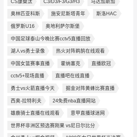
CS康桑汰
C3/D3/F3/G3/H3
马达加斯加
奥林匹亚科斯
施安尼斯塔青年
斯洛HAC
俄罗斯U16
奥地利萨尔斯堡
中国足球泰山今晚比赛cctv5直播回放
湖人vs勇士录像
热火对阵鹈鹄在线观看
中国女篮赛事直播
霍纳塞克
直播欧冠
cctv5+现场直播
直播吧在线直播
勇士vs火箭直播今天
掘金对阵黄蜂比赛直播
西奥-拉特利夫
24免费nba直播网站
雄鹿骑士直播在线观看
意甲直播球迷网
世界杯非洲区预选赛刚果 vs尼日尔比分