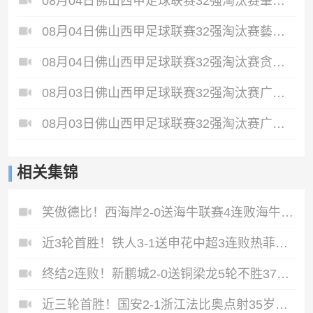
08月04日佛山西甲足球联赛32强淘汰赛肇庆恒骏成VS三七互娱全场录像
08月04日佛山西甲足球联赛32强淘汰赛藝品高國際VS湛江狂狼·粵辉能源全场录像
08月04日佛山西甲足球联赛32强淘汰赛贪玩游戏VS美的薪火全场录像
08月03日佛山西甲足球联赛32强淘汰赛广州求信VS顺德新青年全场录像
08月03日佛山西甲足球联赛32强淘汰赛广州蜀地红VS广州戴拿模全场录像
相关集锦
笑傲德比！西海岸2-0送海牛联赛4连败海牛仍垫底西海岸升至第二
近3轮首胜！铁人3-1送申花中超3连败热菲尼奥双响邦本宜裕传射
终结2连败！新鹏城2-0送铜梁龙5轮不胜37岁姜至鹏破门韦斯利建功
近三轮首胜！国安2-1浙江法比奥点射35岁张稀哲制胜王钰栋送助攻