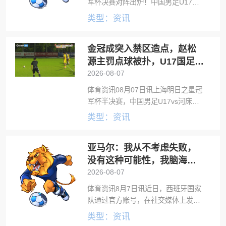
军杯决赛对阵出炉！中国男足U17将
与阿森纳U17争夺冠军奖杯，上海
类型：资讯
U17与河床U17进行三四名决赛。两
场1-4名排位赛最终都通过点球大战决
金冠成突入禁区造点，赵松
出胜负，中国男足U17击败河
源主罚点球被扑，U17国足仍
0-0河床U17
2026-08-07
体育资讯08月07日讯上海明日之星冠
军杯半决赛，中国男足U17vs河床
U17。比赛第75分钟，金冠成突入禁
类型：资讯
区倒地制造点球，赵松源主罚被扑，
U17国足仍0-0河床U17。
亚马尔：我从不考虑失败，
没有这种可能性，我脑海中
只有举起奖杯
2026-08-07
体育资讯8月7日讯近日，西班牙国家
队通过官方账号，在社交媒体上发布
了亚马尔在世界杯决赛前从未公开的
类型：资讯
画面。亚马尔是参加世界杯决赛第三