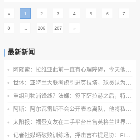
年轻的球员，他在踏上球场之前就预
言了比赛结果：“我们将作为世界冠军
«
1
2
3
4
5
6
7
回到西
8
...
206
207
»
最新新闻
阿隆索：拉维亚此前一直有心理障碍，今天他很累但发自内心地开心
世体：亚特兰大联考虑引进莫拉塔，球员认为自己还能留在顶级联赛
重组利物浦锋线？法媒：签下萨拉赫之后，特拉布宗即将拿下努涅斯
阿斯：阿尔瓦雷斯不会公开表态离队，他将私下与西蒙尼和马竞沟通
太阳报：福登女友在二手平台出售英格兰世界杯球衣，标价70英镑
记者社媒晒破败训练场，抨击吉布提足协：FIFA的拨款去哪里了？