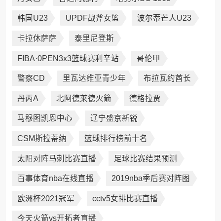
韩国U23
UPDF战斧女篮
波尔蒂芒人U23
卡拉休萨萨
泰里尼登斯
FIBA·0PEN3x3篮球赛利辛站
哥伦甲
警察CD
里瓦达维亚青少年
布拉瓦约酋长
丹丙A
北阿德莱德火箭
德格拉贾
马穆图凯恩中心
辽宁盛京新锐
CSM斯拉蒂纳
篮球排行榜前十名
太阳对阵马刺比赛直播
足球比赛结果预测
百事体育nba在线直播
2019nba季后赛对阵图
欧洲杯2021冠军
cctv5女排比赛直播
今天火箭vs开拓者直播