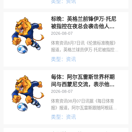
类型：资讯
行最后调整以公布比赛情况，但计划
在马拉卡纳安排多达九场比赛，这一
标晚：英格兰前锋伊万·托尼
数字超过了2014年男足世界杯时该球
被指控在夜总会袭击他人，9
月将出庭
2026-08-07
体育资讯8月7日讯《伦敦标准晚报》
报道，英格兰球员伊万·托尼被指控在
苏豪区一家夜总会内袭击他人。伦敦
类型：资讯
警察厅证实，这名前锋于7月31日被
控袭击造成实际身体伤害，他将于9月
每体：阿尔瓦雷斯世界杯期
24日星期四在威斯敏斯特地方法院出
间与西蒙尼交流，表示他只
想为巴萨效力
2026-08-07
体育资讯08月07日讯据《每日体育
报》报道，阿尔瓦雷斯跟随阿根廷国
家队在迈阿密集训期间，与马竞主教
类型：资讯
练西蒙尼进行了一次会面，表达了自
己下赛季只想为巴萨效力的意愿。