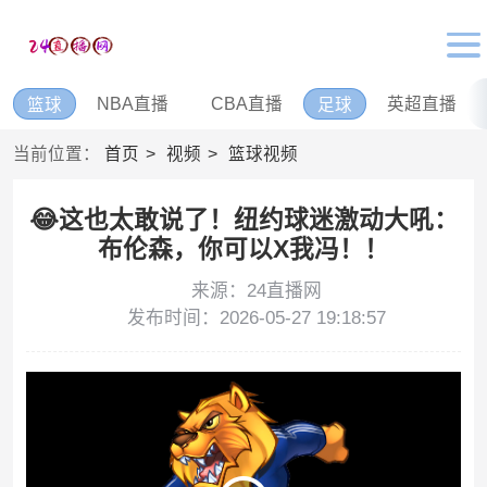
NBA直播
CBA直播
英超直播
篮球
足球
当前位置：
首页
视频
篮球视频
😂这也太敢说了！纽约球迷激动大吼：
布伦森，你可以X我冯！！
来源：24直播网
发布时间：2026-05-27 19:18:57