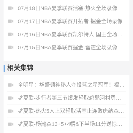
07月18日NBA夏季联赛活塞-热火全场录像
07月17日NBA夏季联赛开拓者-掘金全场录像
07月16日NBA夏季联赛凯尔特人-国王全场录像
07月15日NBA夏季联赛掘金-雷霆全场录像
相关集锦
全明星：华盛顿神秘人夺投篮之星冠军！福德夺得三分大赛冠军！
🏀夏联-步行者第三节爆发轻取鹈鹕河村勇辉5+5+12斯劳森22分
🏀夏联-热火5人上双轻取活塞止连败唐纳森20+8+10奥科里27分
🏀夏联-杨瀚森13+5+4帽&下半场11分送惊艳妙传开拓者力克掘金