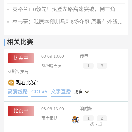
英格兰1-0领先！戈登左路高速突破，倒三角传球助攻赖斯破门
林书豪：我原本预测马刺6场夺冠 唐斯在外线的火力改变了比赛走势
相关比赛
08-09 13:00
俄甲
比赛中
SKA哈巴罗夫斯克
1
:
3
科斯特罗马斯巴达
观看比赛：
高清线路
CCTV5
文字直播
更多
08-09 13:00
澳威超
比赛中
南岸狼队
1
:
2
悉尼联