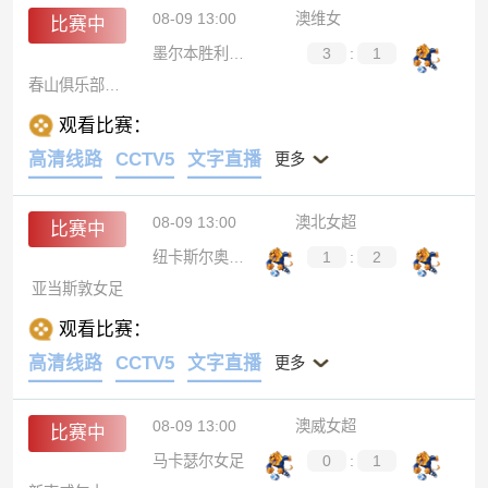
08-09 13:00
澳维女
比赛中
墨尔本胜利青年女足
3
:
1
春山俱乐部女足
观看比赛：
高清线路
CCTV5
文字直播
更多
08-09 13:00
澳北女超
比赛中
纽卡斯尔奥林女足
1
:
2
亚当斯敦女足
观看比赛：
高清线路
CCTV5
文字直播
更多
08-09 13:00
澳威女超
比赛中
马卡瑟尔女足
0
:
1