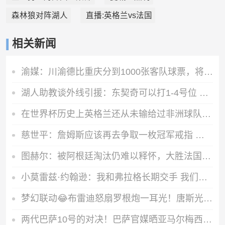
森林狼对阵湖人
直播:英格兰vs法国
相关新闻
渝媒：川渝德比重庆分到1000张客队球票，将全部提供给球迷组织
湖人助教谈外线引援：东契奇可以打1-4号位 搭档各种类型的球员
在世界杯历史上英格兰还从未输给过非洲球队，战绩5胜4平
慈世平：詹姆斯应该再去争取一枚冠军戒指 他完全有这个实力
图赫尔：被阿根廷淘汰仍难以释怀，大胜法国展现了球队抗压韧性
小莫雷兹·约翰逊：我和弗拉格长期交手 我们同时在场杀伤力惊人
梦幻联动😂布雷迪怒扇罗根炮一耳光！唐斯光速介入劝架
两代巴萨10号的对决！巴萨官媒晒亚马尔梅西视频预热世界杯决赛！