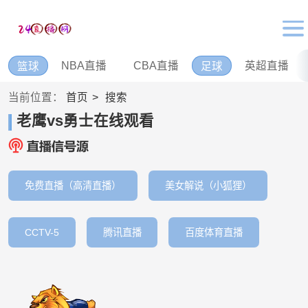
NBA直播
CBA直播
英超直播
篮球
足球
当前位置：
首页
搜索
老鹰vs勇士在线观看
免费直播（高清直播）
美女解说（小狐狸）
CCTV-5
腾讯直播
百度体育直播