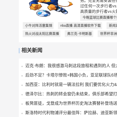
务。完全无需安装任
过任何一次步行者v
高质量的步行者vs火
今晚篮球比赛直播哪个
小牛对阵活塞集锦
nba直播 高清直播软件下载
新闻
热火对战太阳比赛直播
弗兰克-卡明斯基
世界杯非洲
相关新闻
迈克·布朗：我很感激马刺这段旅程和遇到的人 但
后劲不足？卡塔尔惨败+韩国小负，亚足联球队6
加西亚：比利时就是一辆法拉利 我们要优化火力
德泽尔比：热刺的转会窗仍未结束，俱乐部希望
板凳匪徒，戈登成为世界杯历史淘汰赛替补登场送
斯洛特时代利物浦评分最佳阵：萨拉赫、迪亚斯