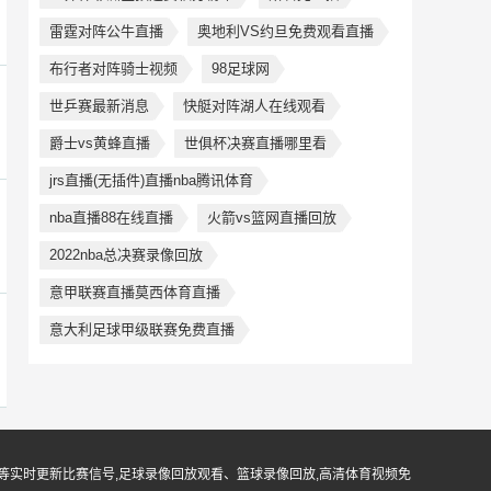
雷霆对阵公牛直播
奥地利VS约旦免费观看直播
布行者对阵骑士视频
98足球网
世乒赛最新消息
快艇对阵湖人在线观看
爵士vs黄蜂直播
世俱杯决赛直播哪里看
jrs直播(无插件)直播nba腾讯体育
nba直播88在线直播
火箭vs篮网直播回放
2022nba总决赛录像回放
意甲联赛直播莫西体育直播
意大利足球甲级联赛免费直播
等实时更新比赛信号,足球录像回放观看、篮球录像回放,高清体育视频免