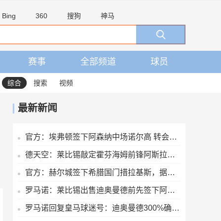
Bing
360
搜狗
神马
赛事
全部频道
球员
综合
搜索
视频
最新新闻
官方：埃弗顿签下阿森纳中场诺尔高 转会费700万镑签约2年
德天空：莱比锡敲定霍芬海姆前锋阿斯拉尼，转会费约2500万欧
官方：赫尔城签下希腊国门措拉基斯，据悉转会费1700万英镑
罗马诺：莱比锡出售迪奥曼德前先签下阿斯拉尼，之后才会放他体检
罗马诺回复皇马球迷号：迪奥曼德300%确定加盟皇马