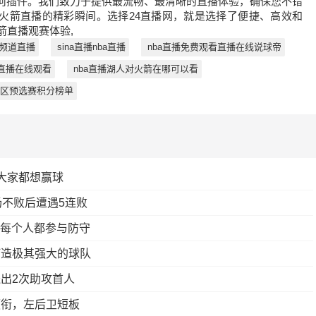
何插件。我们致力于提供最流畅、最清晰的直播体验，确保您不错
s火箭直播的精彩瞬间。选择24直播网，就是选择了便捷、高效和
箭直播观赛体验,
频道直播
sina直播nba直播
nba直播免费观看直播在线说球帝
直播在线观看
nba直播湖人对火箭在哪可以看
区预选赛积分榜单
大家都想赢球
场不败后遭遇5连败
&每个人都参与防守
打造极其强大的球队
出2次助攻首人
领衔，左后卫短板