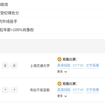
8助攻
未受纪律处分
的外线投手
后年薪+100%肖像权
观看比赛：
高清线路
CCTV5
文字直播
0
:
0
上海交通大学
更多
观看比赛：
高清线路
CCTV5
文字直播
*
:
*
布拉干库亚斯
更多