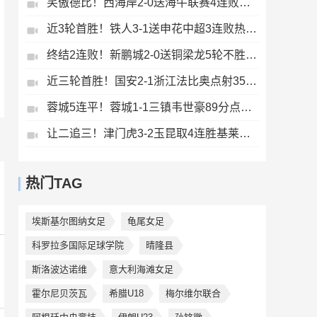
笑傲德比！西海岸2-0送海牛联赛4连败海牛仍垫底西海岸升至第二
近3轮首胜！铁人3-1送申花中超3连败热菲尼奥双响邦本宜裕传射
终结2连败！新鹏城2-0送铜梁龙5轮不胜37岁姜至鹏破门韦斯利建功
近三轮首胜！国安2-1浙江法比奥点射35岁张稀哲制胜王钰栋送助攻
蓉城5连平！蓉城1-1三镇韦世豪89分点射救主费利佩造点李昂破门
让二追三！津门虎3-2玉昆取4连胜基莱斯读秒绝杀萨尔瓦多破门
热门TAG
埃斯基尔图纳女足
龟尾女足
科罗拉多国际足球学院
晴隆县
斯洛波达诺维
意大利海滩女足
霍尔尼贝茨瓦
希腊U18
梅尔维尔联合