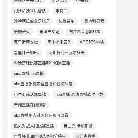
阿根廷中央竞技
伊朗U23
孙铭徽
门多萨独立后备队
米特兰
沙特阿拉伯女足U17
彼得希尔
奥地利男篮
美的薪火
东法夫女足
布拉希莱恩斯U20
克里斯蒂安松
阿卡提米亚B
APEJES学院
普里什蒂娜FC
阿斯托利亚瓦尔多夫
今晚篮球比赛直播哪个频道直播
sina直播nba直播
nba直播免费观看直播在线说球帝
小牛对阵活塞集锦
nba直播 高清直播软件下载
新闻直播在线观看
nba直播湖人对火箭在哪可以看
热火对战太阳比赛直播
弗兰克-卡明斯基
世界杯非洲区预选赛积分榜单
斯若克直播