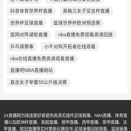
抖音体育世界杯直播
英格兰女子足总杯直播
世界杯足球直播
篮球世界杯欧洲预选赛
篮网对阵湖软直播
nba直播免费观看高清回放
乒乓球赛事
小牛对阵开拓者在线观看
nba在线直播免费高清观看直播
直播吧NBA直播网站
直击女子举重55公斤级决赛
24直播网为球迷爱好者提供高清无插件足球直播、NBA直播、体育直
播以及欧洲杯直播、英超直播、德甲直播、西甲直播、意甲直播、法
甲直播、欧冠直播等实时更新比赛信号,足球录像回放观看、篮球录像