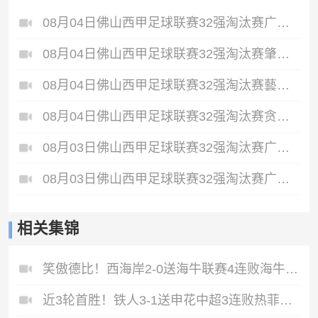
08月04日佛山西甲足球联赛32强淘汰赛广东西南建设VS香港圣徒全场录像
08月04日佛山西甲足球联赛32强淘汰赛肇庆恒骏成VS三七互娱全场录像
08月04日佛山西甲足球联赛32强淘汰赛藝品高國際VS湛江狂狼·粵辉能源全场录像
08月04日佛山西甲足球联赛32强淘汰赛贪玩游戏VS美的薪火全场录像
08月03日佛山西甲足球联赛32强淘汰赛广州求信VS顺德新青年全场录像
08月03日佛山西甲足球联赛32强淘汰赛广州蜀地红VS广州戴拿模全场录像
相关集锦
笑傲德比！西海岸2-0送海牛联赛4连败海牛仍垫底西海岸升至第二
近3轮首胜！铁人3-1送申花中超3连败热菲尼奥双响邦本宜裕传射