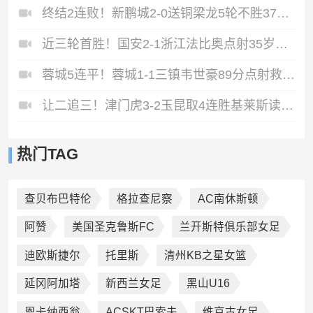
终结2连败！新鹏城2-0送铜梁龙5轮不胜37岁姜至鹏破门韦斯利建功
近三轮首胜！国安2-1浙江法比奥点射35岁张稀哲制胜王钰栋送助攻
蓉城5连平！蓉城1-1三镇韦世豪89分点射救主费利佩造点李昂破门
让二追三！津门虎3-2玉昆取4连胜基莱斯读秒绝杀萨尔瓦多破门
热门TAG
查贝布巴特伦
格拉查尼察
AC南休斯顿
阿赞
美国圣克鲁斯FC
兰开斯特俱乐部女足
迪欧斯捷尔
托里斯
清州KB之星女篮
延冈阿加塔
新西兰女足
黑山U16
恩卡纳西翁
ACSKT巴索夫
维京古女足