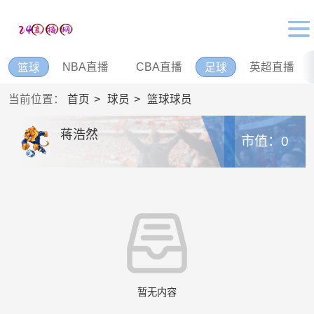
NBA直播
CBA直播
英超直播
篮球
足球
当前位置：
首页
球员
篮球球员
蒋浩然
市值：0
暂无内容