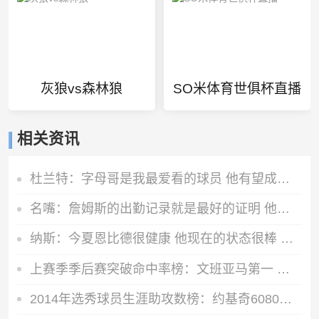
灰狼vs森林狼
SO米体育世俱杯直播
相关资讯
杜兰特：字母哥是我最爱看的球员 他有望成历史最佳
名嘴：詹姆斯的出勤记录就是最好的证明 他季后赛302场全勤
纳斯：今夏恩比德很健康 他现在的状态很棒 能全面投入备战
上赛季季后赛突破命中率榜：文班亚马第一 莫布里第二
2014年选秀球员生涯助攻数榜：约基奇6080次断层领先