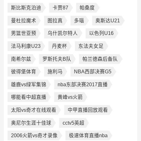
斯比斯克泊迪
卡贾87
帕桑度
曼杜拉魔术
图拉真
多瑙
奥斯达U21
男篮世亚预
乌什凯尔特人
以色列U16
法马利康U23
丹麦杯
东法夫女足
南希尔兹
罗斯托夫B队
帕兰德森后备队
彼得堡体育
施利马
NBA西部决赛G5
雄鹿vs绿军集锦
nba东部决赛2017直播
哪能看中超直播
黄峰vs火箭
太阳vs奇才在线观看
中甲直播回放观看
奥尼尔生涯十佳球
cctv5英超
2006火箭vs奇才录像
极速体育直播nba