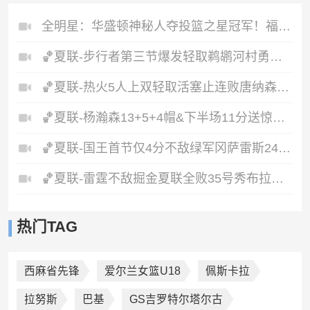
全明星：华盛顿神秘人夺投篮之星冠军！福德夺得三分大赛冠军！
🏀夏联-步行者第三节爆发轻取鹈鹕河村勇辉5+5+12斯劳森22分
🏀夏联-热火5人上双轻取活塞止连败唐纳森20+8+10奥科里27分
🏀夏联-杨瀚森13+5+4帽&下半场11分送惊艳妙传开拓者力克掘金
🏀夏联-国王首节仅4分不敌绿军冈萨雷斯24+10+5塞纳克10+12
🏀夏联-雷霆不敌掘金夏联全败35号秀布拉齐尔32+6马拉14+7+6
热门TAG
西麻省先锋
爱尔兰女篮U18
佩斯卡拉
拉努斯
巴基
GS吉罗特尔塔尔古