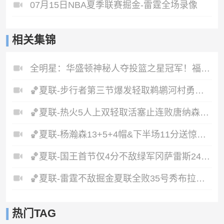
07月15日NBA夏季联赛掘金-雷霆全场录像
相关集锦
全明星：华盛顿神秘人夺投篮之星冠军！福德夺得三分大赛冠军！
🏀夏联-步行者第三节爆发轻取鹈鹕河村勇辉5+5+12斯劳森22分
🏀夏联-热火5人上双轻取活塞止连败唐纳森20+8+10奥科里27分
🏀夏联-杨瀚森13+5+4帽&下半场11分送惊艳妙传开拓者力克掘金
🏀夏联-国王首节仅4分不敌绿军冈萨雷斯24+10+5塞纳克10+12
🏀夏联-雷霆不敌掘金夏联全败35号秀布拉齐尔32+6马拉14+7+6
热门TAG