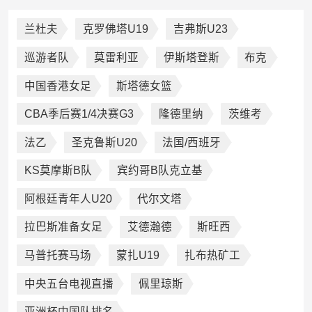
兰杜夫
克罗佛塔U19
吉弗斯U23
巡游者队
莫雷利亚
伊斯塔登斯
布克
中国香港女足
斯塔德女篮
CBA季后赛1/4决赛G3
隆德里纳
茨维考
法乙
圣克鲁斯U20
法国/西班牙
KS莫摩斯B队
宾约哥B队克立基
阿根廷青年人U20
代尔文塔
拉巴斯准备女足
艾德瀚德
斯旺西
马普托赛马场
蒙扎U19
扎布热矿工
中央五台电视直播
佩里琼斯
亚洲杯中国队排名