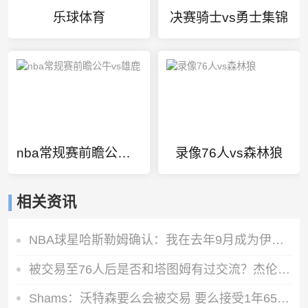
乐球体育
决赛骑士vs勇士集锦
nba常规赛前瞻公牛vs雄鹿
录像76人vs森林狼
相关资讯
NBA球星哈斯勒姆确认：我在去年9月成为伊普斯维奇少数股东
被交易至76人后是否和塔图姆有过交流？杰伦·布朗：没怎么聊过
Shams：沃特森要么会被交易 要么接受1年650万的资质报价留队