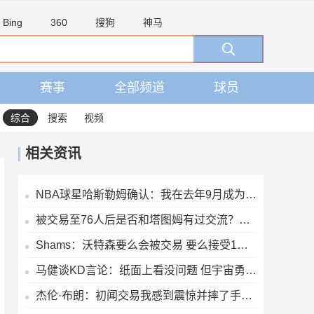
Bing
360
搜狗
神马
赛事
全部频道
球员
综合
搜索
视频
相关资讯
NBA球星哈斯勒姆确认：我在去年9月成为伊普斯维奇少数股东
被交易至76人后是否和塔图姆有过交流？杰伦·布朗：没怎么聊过
Shams：沃特森要么会被交易 要么接受1年650万的资质报价留队
马健谈KD言论：纸面上看没问题 但宇宙勇综合实力高目前76人一档
杰伦·布朗：初闻交易我感到震惊并摔了手机 马克西第一个联系我