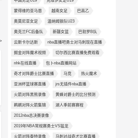
中国男足U19
克维伊女足U19
蒙得维的亚马恩
越南女足
巴高乙
奥莫尼亚女足
温纳姆狼队U23
奥克兰FC后备队
新疆女篮
巴勃罗B队
>
云斯卡尔达斯
nba直播吧勇士对马刺现在直播
掘金对阵魔术视频
切尔西比赛直播免费观看
nhk在线直播
包卜nba直播网站
奇才对阵爵士比赛直播
马竞
热火魔术
亚洲杯篮球赛直播
jrs无插件nba直播
火箭对阵黑熊录像
黄蜂对爵士的比分预测
鹈鹕对阵火箭集锦
湖人季前赛赛程
2012nba总决赛录像
2019年NBA常规赛勇士VS猛龙
火箭对阵泰特录像
马刺对战奇才比赛直播