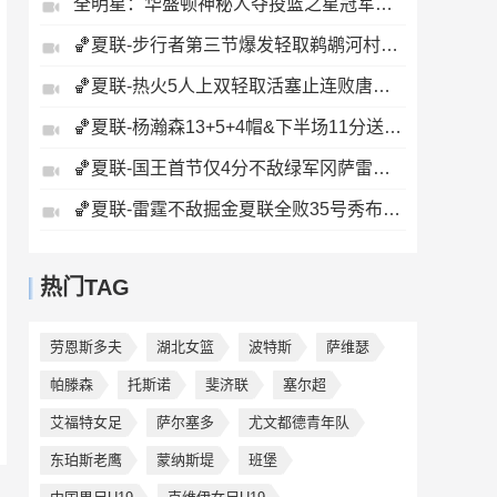
全明星：华盛顿神秘人夺投篮之星冠军！福德夺得三分大赛冠军！
🏀夏联-步行者第三节爆发轻取鹈鹕河村勇辉5+5+12斯劳森22分
🏀夏联-热火5人上双轻取活塞止连败唐纳森20+8+10奥科里27分
🏀夏联-杨瀚森13+5+4帽&下半场11分送惊艳妙传开拓者力克掘金
🏀夏联-国王首节仅4分不敌绿军冈萨雷斯24+10+5塞纳克10+12
🏀夏联-雷霆不敌掘金夏联全败35号秀布拉齐尔32+6马拉14+7+6
热门TAG
劳恩斯多夫
湖北女篮
波特斯
萨维瑟
帕滕森
托斯诺
斐济联
塞尔超
艾福特女足
萨尔塞多
尤文都德青年队
东珀斯老鹰
蒙纳斯堤
班堡