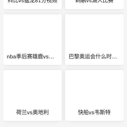
科比vs猛龙81分视频
鹈鹕vs湖人比赛
nba季后赛雄鹿vs老鹰第三场
巴黎奥运会什么时候开始
荷兰vs奥地利
快船vs韦斯特