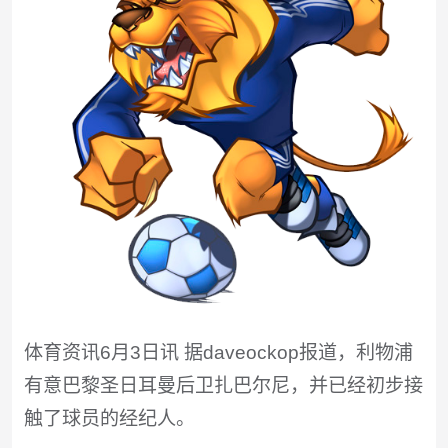
体育资讯6月3日讯 据daveockop报道，利物浦
有意巴黎圣日耳曼后卫扎巴尔尼，并已经初步接
触了球员的经纪人。