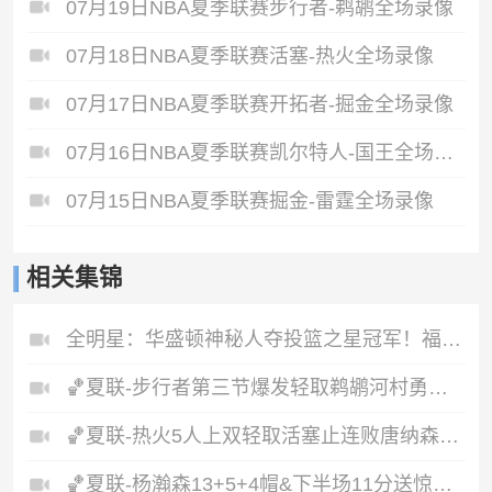
07月19日NBA夏季联赛步行者-鹈鹕全场录像
07月18日NBA夏季联赛活塞-热火全场录像
07月17日NBA夏季联赛开拓者-掘金全场录像
07月16日NBA夏季联赛凯尔特人-国王全场录像
07月15日NBA夏季联赛掘金-雷霆全场录像
相关集锦
全明星：华盛顿神秘人夺投篮之星冠军！福德夺得三分大赛冠军！
🏀夏联-步行者第三节爆发轻取鹈鹕河村勇辉5+5+12斯劳森22分
🏀夏联-热火5人上双轻取活塞止连败唐纳森20+8+10奥科里27分
🏀夏联-杨瀚森13+5+4帽&下半场11分送惊艳妙传开拓者力克掘金