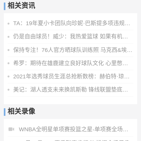
相关资讯
TA：19年夏小卡团队向珍妮·巴斯提多项违规激励要求 但都被拒绝
仍是自由球员！威少：我热爱篮球 如果有机会继续打球我会抓住它
保持专注！76人官方晒球队训练照 马克西&埃奇库姆在列
希罗：期待在雄鹿建立良好球队文化 心里憋着劲去证明自己
2021年选秀球员生涯总抢断数榜：赫伯特·琼斯第一 申京第四
美记：湖人透支未来换凯斯勒 锋线联盟垫底无力补强
相关录像
WNBA全明星单项赛投篮之星-单项赛全场录像