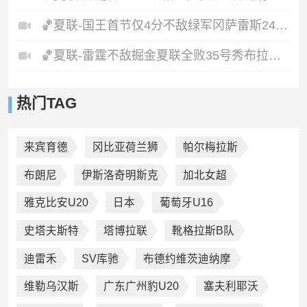
🏀夏联-国王首节仅4分不敌绿军冈萨雷斯24+10+5塞纳克10+12
🏀夏联-雷霆不敌掘金夏联全败35号秀布拉齐尔32+6马拉14+7+6
热门TAG
来宾育德
冈比亚荷兰狮
帕尔梅拉斯
布朗尼
伊斯洛奇明斯克
加北女超
雅克比安U20
日本
葡萄牙U16
史塔夫斯特
塔博拉联
靴格拉斯B队
迪雷禾
SV库驰
布德约维茨迪纳摩
维勒乌汉斯
广东广州豹U20
塞夫利耶沃