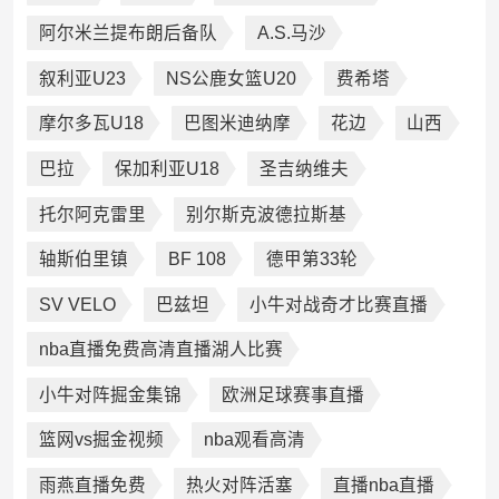
阿尔米兰提布朗后备队
A.S.马沙
叙利亚U23
NS公鹿女篮U20
费希塔
摩尔多瓦U18
巴图米迪纳摩
花边
山西
巴拉
保加利亚U18
圣吉纳维夫
托尔阿克雷里
别尔斯克波德拉斯基
轴斯伯里镇
BF 108
德甲第33轮
SV VELO
巴兹坦
小牛对战奇才比赛直播
nba直播免费高清直播湖人比赛
小牛对阵掘金集锦
欧洲足球赛事直播
篮网vs掘金视频
nba观看高清
雨燕直播免费
热火对阵活塞
直播nba直播