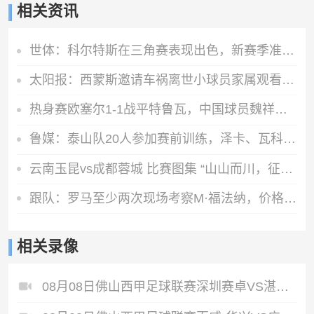
相关资讯
世体：科尔特斯在三角赛表现出色，新赛季准备留在巴萨参与竞争
太阳报：西蒙斯邀请车祸离世小球员家属观看比赛，参观热刺基地
热身赛欧塞尔1-1战平特鲁瓦，中国球员魏祥鑫在第82分钟替补出战
鲁媒：泰山队20人参加赛前训练，泽卡、瓦科单独慢跑王大雷缺阵
云南玉昆vs成都蓉城 比赛图集 “山山而川，征途漫漫”🧡
跟队：罗马至少两次现场考察M·福法纳，价格约4000万至4500万欧
相关录像
08月08日佛山西甲足球联赛深圳赛卓VS湛江热点·粤标售电全场录像