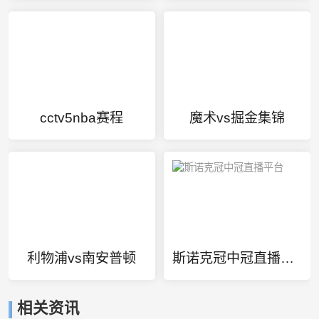
cctv5nba赛程
魔术vs掘金集锦
利物浦vs南安普顿
斯诺克冠中冠直播平台
相关资讯