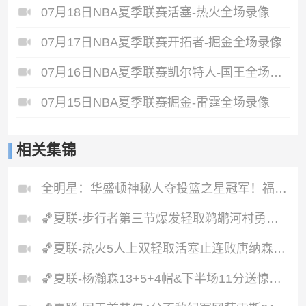
07月18日NBA夏季联赛活塞-热火全场录像
07月17日NBA夏季联赛开拓者-掘金全场录像
07月16日NBA夏季联赛凯尔特人-国王全场录像
07月15日NBA夏季联赛掘金-雷霆全场录像
相关集锦
全明星：华盛顿神秘人夺投篮之星冠军！福德夺得三分大赛冠军！
🏀夏联-步行者第三节爆发轻取鹈鹕河村勇辉5+5+12斯劳森22分
🏀夏联-热火5人上双轻取活塞止连败唐纳森20+8+10奥科里27分
🏀夏联-杨瀚森13+5+4帽&下半场11分送惊艳妙传开拓者力克掘金