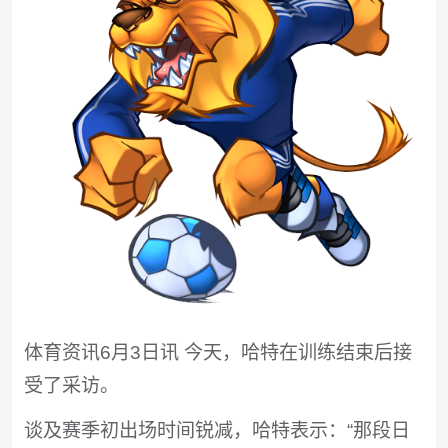
体育资讯6月3日讯 今天，哈特在训练结束后接
受了采访。
谈及赛季初出场时间锐减，哈特表示：“那段日