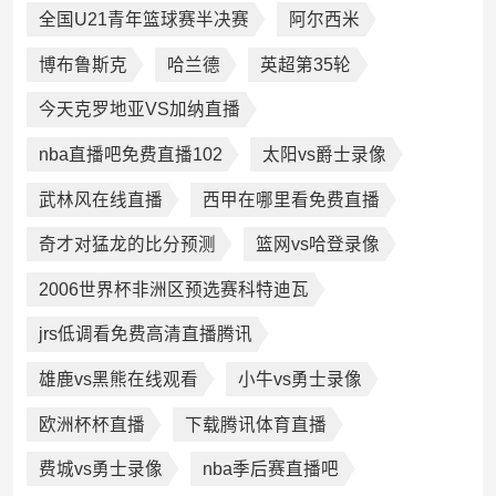
全国U21青年篮球赛半决赛
阿尔西米
博布鲁斯克
哈兰德
英超第35轮
今天克罗地亚VS加纳直播
nba直播吧免费直播102
太阳vs爵士录像
武林风在线直播
西甲在哪里看免费直播
奇才对猛龙的比分预测
篮网vs哈登录像
2006世界杯非洲区预选赛科特迪瓦
jrs低调看免费高清直播腾讯
雄鹿vs黑熊在线观看
小牛vs勇士录像
欧洲杯杯直播
下载腾讯体育直播
费城vs勇士录像
nba季后赛直播吧