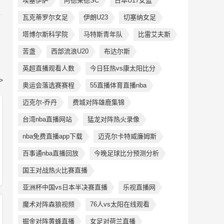
埃塞伊萨
阿德莱德SC
日本U17女篮
瓦克蒂罗尔女足
伊朗U23
切塞纳女足
塔博尔斯科学院
马特斯青年队
比雷艾夫斯
苦盏
西部流浪U20
布达尔斯
英超直播观看人数
今日狂热vs康太阳比分
>
奥运会落选赛赛程
55直播体育直播nba
迈克尔-乔丹
费城对阵雄鹿集锦
台湾nba直播网站
猛龙对阵热火录像
nba免费直播app下载
迈克尔卡特威廉姆斯
百事通nba直播回放
今晚足球比分预测分析
国王对战热火比赛直播
亚洲杯中国vs日本半决赛直播
乐视直播网
魔术对阵森狼视频
76人vs太阳在线观看
掘金对阵黄蜂直播
女足对荷兰直播