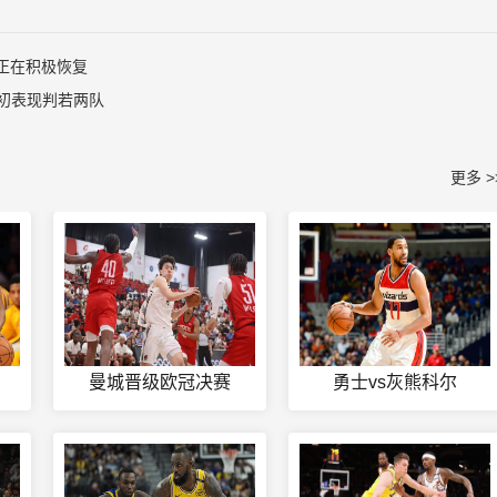
但正在积极恢复
初表现判若两队
更多 >
曼城晋级欧冠决赛
勇士vs灰熊科尔