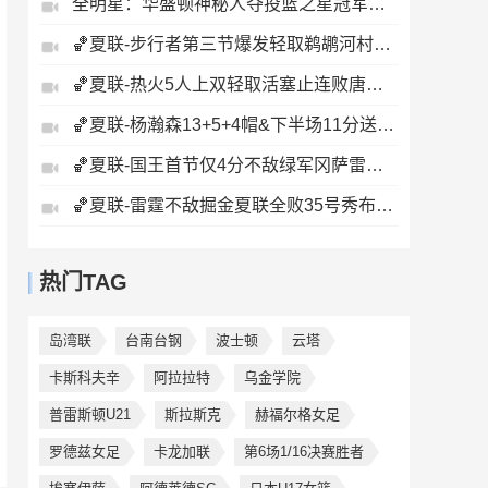
全明星：华盛顿神秘人夺投篮之星冠军！福德夺得三分大赛冠军！
🏀夏联-步行者第三节爆发轻取鹈鹕河村勇辉5+5+12斯劳森22分
🏀夏联-热火5人上双轻取活塞止连败唐纳森20+8+10奥科里27分
🏀夏联-杨瀚森13+5+4帽&下半场11分送惊艳妙传开拓者力克掘金
🏀夏联-国王首节仅4分不敌绿军冈萨雷斯24+10+5塞纳克10+12
🏀夏联-雷霆不敌掘金夏联全败35号秀布拉齐尔32+6马拉14+7+6
热门TAG
岛湾联
台南台钢
波士顿
云塔
卡斯科夫辛
阿拉拉特
乌金学院
普雷斯顿U21
斯拉斯克
赫福尔格女足
罗德兹女足
卡龙加联
第6场1/16决赛胜者