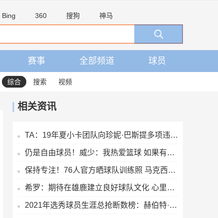
Bing
360
搜狗
神马
赛事
全部频道
球员
综合
搜索
视频
相关资讯
TA：19年夏小卡团队向珍妮·巴斯提多项违规激励要求 但都被拒绝
仍是自由球员！威少：我热爱篮球 如果有机会继续打球我会抓住它
保持专注！76人官方晒球队训练照 马克西&埃奇库姆在列
希罗：期待在雄鹿建立良好球队文化 心里憋着劲去证明自己
2021年选秀球员生涯总抢断数榜：赫伯特·琼斯第一 申京第四