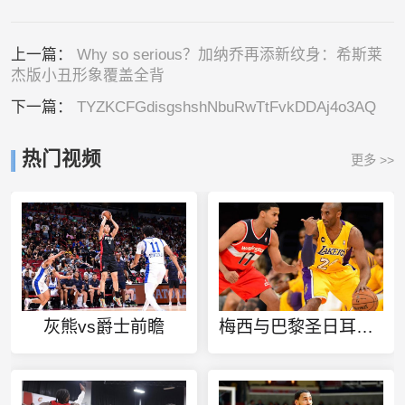
上一篇：
Why so serious？加纳乔再添新纹身：希斯莱
杰版小丑形象覆盖全背
下一篇：
TYZKCFGdisgshshNbuRwTtFvkDDAj4o3AQ
热门视频
更多 >>
灰熊vs爵士前瞻
梅西与巴黎圣日耳曼达成协议