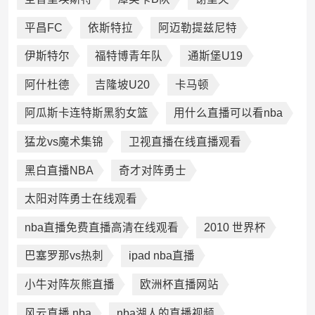
平昌FC
依斯特拉
阿迈勒提兹尼特
伊斯特尔
福特博青年队
通斯堡U19
阿什杜德
吉隆坡U20
卡马顿
阿瓜斯卡连特斯黑豹女篮
用什么直播可以看nba
猛龙vs魔术集锦
卫视直播在线直播观看
黑白直播NBA
奇才对阵勇士
太阳对阵勇士在线观看
nba直播免费直播高清在线观看
2010 世界杯
巴塞罗那vs热刺
ipad nba直播
小牛对阵灰熊直播
欧洲杯直播网站
风云直播 nba
nba湖人的直播视频