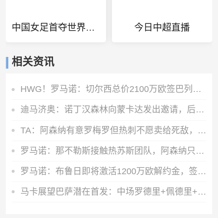
中国女足首夺世界冠军
今日中超直播
相关资讯
HWG！罗马诺：切尔西总价2100万欧签巴列卡诺28岁左后卫查瓦里亚
迪马济奥：诺丁汉森林向蒙卡达发出邀请，后者可能前往英超发展
TA：阿森纳有意罗梅罗但热刺不愿卖给死敌，马竞国米是最可能下家
罗马诺：那不勒斯接触热苏斯团队，阿森纳只接受永久转会
罗马诺：布鲁日即将激活1200万欧解约金，签下马略卡前锋比尔希利
马卡展望巴萨潜在首发：中场罗德里+佩德里+奥尔莫 阿德耶米中锋