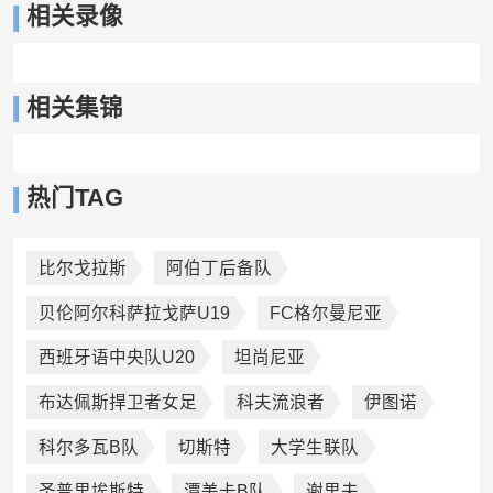
相关录像
相关集锦
热门TAG
比尔戈拉斯
阿伯丁后备队
贝伦阿尔科萨拉戈萨U19
FC格尔曼尼亚
西班牙语中央队U20
坦尚尼亚
布达佩斯捍卫者女足
科夫流浪者
伊图诺
科尔多瓦B队
切斯特
大学生联队
圣普里埃斯特
潭美卡B队
谢里夫