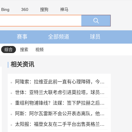
Bing
360
搜狗
神马
赛事
全部频道
球员
综合
搜索
视频
相关资讯
阿隆索：拉维亚此前一直有心理障碍，今天他很累但发自内心地开心
世体：亚特兰大联考虑引进莫拉塔，球员认为自己还能留在顶级联赛
重组利物浦锋线？法媒：签下萨拉赫之后，特拉布宗即将拿下努涅斯
阿斯：阿尔瓦雷斯不会公开表态离队，他将私下与西蒙尼和马竞沟通
太阳报：福登女友在二手平台出售英格兰世界杯球衣，标价70英镑