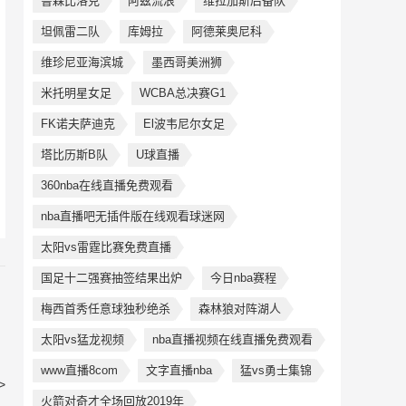
鲁森比洛克
阿兹流浪
维拉加斯后备队
坦佩雷二队
库姆拉
阿德莱奥尼科
维珍尼亚海滨城
墨西哥美洲狮
米托明星女足
WCBA总决赛G1
FK诺夫萨迪克
El波韦尼尔女足
塔比历斯B队
U球直播
360nba在线直播免费观看
nba直播吧无插件版在线观看球迷网
太阳vs雷霆比赛免费直播
国足十二强赛抽签结果出炉
今日nba赛程
梅西首秀任意球独秒绝杀
森林狼对阵湖人
太阳vs猛龙视频
nba直播视频在线直播免费观看
www直播8com
文字直播nba
猛vs勇士集锦
>
火箭对奇才全场回放2019年