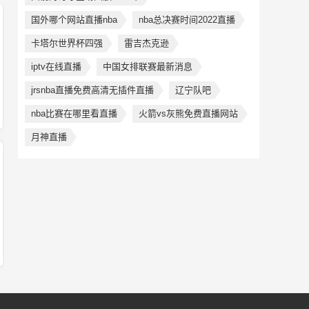
国外哪个网站直播nba
nba总决赛时间2022直播
卡塔尔世界杯四强
雷吉杰克逊
iptv在线直播
中国女排联赛最新消息
jrsnba直播免费高清无插件直播
辽宁队吧
nba比赛在哪里看直播
火箭vs灰熊免费直播网站
月神直播