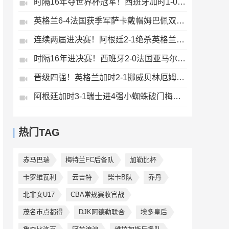
时隔16年夺世界杯冠军！西班牙加时1-0阿根廷费兰制胜恩佐染红
英格兰6-4法国获季军萨卡戴帽姆巴佩双响创纪录奥利塞2助+失良机
连续两届进决赛！阿根廷2-1绝杀英格兰劳塔罗恩佐破门梅西两助攻
时隔16年进决赛！西班牙2-0法国亚马尔造点奥亚萨瓦尔、波罗破门
晋级四强！英格兰加时2-1挪威贝林厄姆连场双响谢尔德鲁普破门
阿根廷加时3-1瑞士进4强小蜘蛛破门梅西助攻麦卡恩博洛假摔染红
热门TAG
赤马巴瑞
梅特兰FC后备队
加勒比杯
卡罗维瓦利
云吉特
柴卡B队
乔丹
北非女U17
CBA常规赛收官战
茂名市点都得
DJK阿德勒联合
埃多皇后