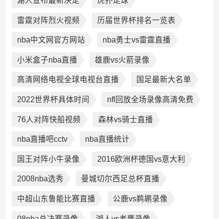
湖人宣布最新决定
虎扑足球
雷霆对阵烈火视频
历届世界杯排名一览表
nba中文网官方网站
nba勇士vs雷霆直播
小米盒子nba直播
雄鹿vs火箭录像
高清网络电视全球电视台直播
国足最新大名单
2022世界杯具体时间
nfl回放全场录像高清免费
76人对阵快船视频
森林vs骑士直播
nba直播吧cctv
nba直播统计
国王对阵小牛录像
2016欧洲杯德国vs意大利
2008nba选秀
曼城切尔西足总杯直播
中超山东鲁能比赛直播
公鹿vs鹈鹕录像
08nba总决赛录像
湖人vs老鹰录像