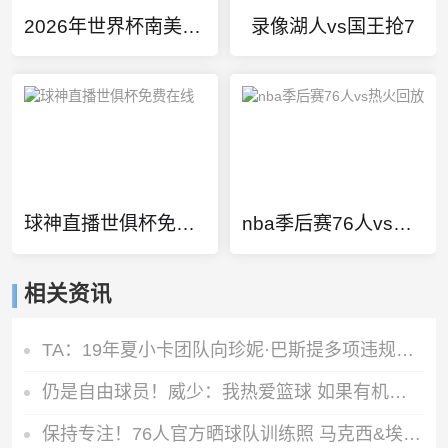
2026年世界杯南美区预选赛巴西VS阿根廷
录像湖人vs国王抢7
球神直播世俱杯免费在线
nba季后赛76人vs热火回放
相关资讯
TA：19年夏小卡团队向珍妮·巴斯提多项违规激励要求 但都被拒绝
仍是自由球员！威少：我热爱篮球 如果有机会继续打球我会抓住它
保持专注！76人官方晒球队训练照 马克西&埃奇库姆在列