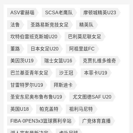
ASV霍赫瑙
SCSA老鹰队
摩顿城精英U23
法鲁
圣路易斯竞技女足
精英队
坎特伯雷班克斯城U20
巴利莫尼联女足
董路
日本女足U20
阿祖里兹FC
美因茨U19
瑞士女篮U16
克贾扎维多维奇
巴兰基亚青年女足
沙王冠
本菲卡U19
甘雷特罗尔U19
拜斯迪卡
圣安东尼奥布鲁布鲁U19
尤文图德SAF U20
英国U18
帕克盖特
祖利马尼特
FIBA·0PEN3x3篮球赛利辛站
广竞体育直播