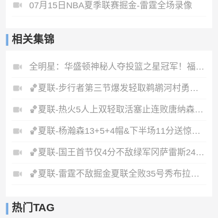
07月15日NBA夏季联赛掘金-雷霆全场录像
相关集锦
全明星：华盛顿神秘人夺投篮之星冠军！福德夺得三分大赛冠军！
🏀夏联-步行者第三节爆发轻取鹈鹕河村勇辉5+5+12斯劳森22分
🏀夏联-热火5人上双轻取活塞止连败唐纳森20+8+10奥科里27分
🏀夏联-杨瀚森13+5+4帽&下半场11分送惊艳妙传开拓者力克掘金
🏀夏联-国王首节仅4分不敌绿军冈萨雷斯24+10+5塞纳克10+12
🏀夏联-雷霆不敌掘金夏联全败35号秀布拉齐尔32+6马拉14+7+6
热门TAG