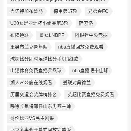
吉诺特加布鲁马
德甲第17轮
兄弟会FC
U20女足亚洲杯小组赛第3轮
萨索洛
布隆迪联
墨女LNBPF
阿根廷中央竞技
里奥布兰克青年队
nba直播回放免费观看
球探比分即时足球比分手机版1欧
山猫体育免费直播乒乓球
nba直播吧十佳球
湖人vs公鹿在线观看
曼联对桑德兰
历届奥运会奖牌榜排名
英超比赛直播免费观看
曝徐长锁将卸任山东男篮主帅
哥伦比亚VS民主刚果
北京冬奥会开幕式回放完整版