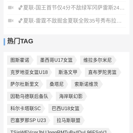
🏀夏联-国王首节仅4分不敌绿军冈萨雷斯24+10+5塞纳克10+12
🏀夏联-雷霆不敌掘金夏联全败35号秀布拉齐尔32+6马拉14+7+6
热门TAG
图斯霍诺
墨西哥U17女篮
维拉多尔米尼
克罗地亚女篮U18
斯洛文甲
直布罗陀男篮
萨尔杜斯里文
桑塔尼
索斯诺维茨
因勒乌德联后备队
海岸联幻影
科尔卡塔联SC
巴西U18女篮
巴塞罗那SP U23
拉马斯联盟
TSjpWEVcqrJbUJqqgRMTuBx4DuL96FSqV1