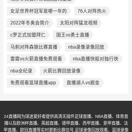
女足世界杯冠军是哪一年的
76人对阵热火
2022年冬奥会简介
太阳对阵猛龙视频
c罗正式加盟拜仁
国王vs勇士直播
马刺对阵森狼比赛直播
nba录像录像回放
雷霆vs火箭直播免费观看
nba直播快船对独行侠
nba全纪录
火箭比赛回放录像
免费观看篮球直播app
直播湖人vs掘金
24直播网为球迷爱好者提供高清无插件足球直播、NBA直播、体育直
播以及欧洲杯直播、英超直播、德甲直播、西甲直播、意甲直播、法
甲直播、欧冠直播等实时更新比赛信号,足球录像回放观看、篮球录像