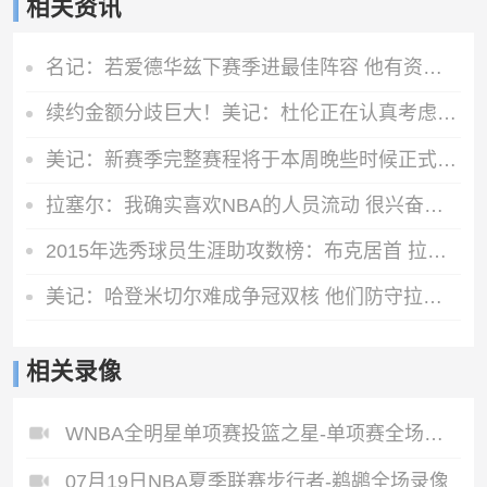
相关资讯
名记：若爱德华兹下赛季进最佳阵容 他有资格签超级顶薪续约合同
续约金额分歧巨大！美记：杜伦正在认真考虑接受960万资质报价
美记：新赛季完整赛程将于本周晚些时候正式对外公布
拉塞尔：我确实喜欢NBA的人员流动 很兴奋看到一些球队变强了
2015年选秀球员生涯助攻数榜：布克居首 拉塞尔第二 唐斯第五
美记：哈登米切尔难成争冠双核 他们防守拉胯且季后赛隐身
相关录像
WNBA全明星单项赛投篮之星-单项赛全场录像
07月19日NBA夏季联赛步行者-鹈鹕全场录像