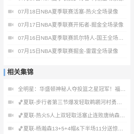
07月18日NBA夏季联赛活塞-热火全场录像
07月17日NBA夏季联赛开拓者-掘金全场录像
07月16日NBA夏季联赛凯尔特人-国王全场录像
07月15日NBA夏季联赛掘金-雷霆全场录像
相关集锦
全明星：华盛顿神秘人夺投篮之星冠军！福德夺得三分大赛冠军！
🏀夏联-步行者第三节爆发轻取鹈鹕河村勇辉5+5+12斯劳森22分
🏀夏联-热火5人上双轻取活塞止连败唐纳森20+8+10奥科里27分
🏀夏联-杨瀚森13+5+4帽&下半场11分送惊艳妙传开拓者力克掘金