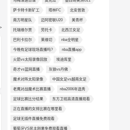
马梅洛迪日落
莫克瓜
墨西哥美洲U21
萨卡特卡斯矿工
塔林FC
北安普敦
南方明星队
迈阿密联U20
美青杯
>
托瑞维尔贾
劳托卡
北西兰女足
巴利卡拉尔
莱维切
nba全明星
今晚有足球现场直播吗?
nba直播app
火箭vs太阳录像回放
埃迪库里
奇才vs篮网直播
灰狼vs丹佛
魔术对阵太阳录像
中国女足vs越南女足
老鹰对战魔术比赛直播
nba2006年选秀
足球比赛比分结果
东方卫视高清直播观看
正在直播的女排比赛在哪里看
足球无插件直播免费观看
葡萄牙VS民主刚果免费观看直播