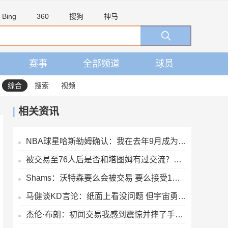
Bing
360
搜狗
神马
赛事
全部频道
球员
综合
搜索
视频
相关资讯
NBA球星哈斯勒姆确认：我在去年9月成为伊普斯维奇少数股东
被交易至76人后是否和塔图姆有过交流？杰伦·布朗：没怎么聊过
Shams：沃特森要么会被交易 要么接受1年650万的资质报价留队
马健谈KD言论：纸面上看没问题 但宇宙勇综合实力高目前76人一档
杰伦·布朗：初闻交易我感到震惊并摔了手机 马克西第一个联系我