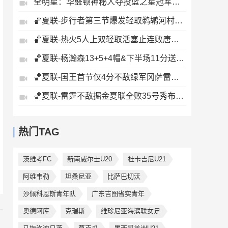
全明星：华盛顿神秘人夺投篮之星冠军！福德夺得三分大赛冠军！
🏀夏联-步行者第三节爆发轻取鹈鹕河村勇辉5+5+12斯劳森22分
🏀夏联-热火5人上双轻取活塞止连败唐纳森20+8+10奥科里27分
🏀夏联-杨瀚森13+5+4帽&下半场11分送惊艳妙传开拓者力克掘金
🏀夏联-国王首节仅4分不敌绿军冈萨雷斯24+10+5塞纳克10+12
🏀夏联-雷霆不敌掘金夏联全败35号秀布拉齐尔32+6马拉14+7+6
热门TAG
茨维考FC
新南威尔士U20
杜卡吉尼U21
阿维韦勒
坦桑尼亚
比萨巴切沃
沙佩科恩斯青年队
广东吉图省实青年
奥德阿库
克瑞斯
维珍尼亚海滨联女足