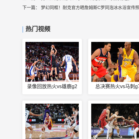
下一篇：
梦幻同框！耐克官方晒詹姆斯C罗同泡冰水浴宣传照
热门视频
录像回放热火vs雄鹿g2
总决赛热火vs马刺g