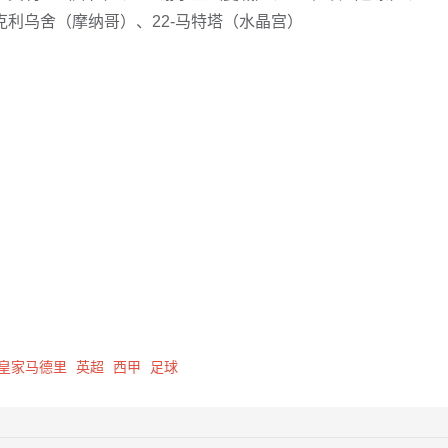
阿克利乌舍（摩纳哥）、22-马特塔（水晶宫）
皇家马德里
英超
西甲
足球