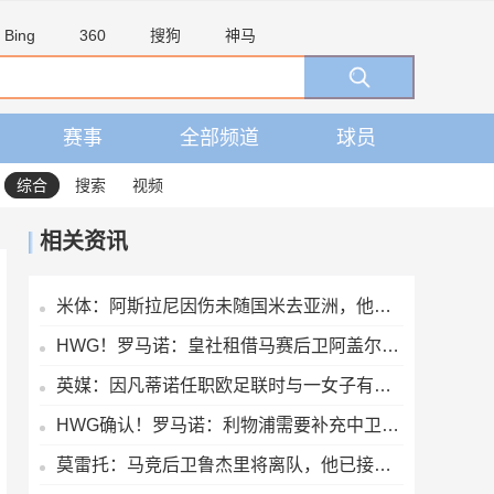
Bing
360
搜狗
神马
赛事
全部频道
球员
综合
搜索
视频
相关资讯
米体：阿斯拉尼因伤未随国米去亚洲，他早已不在球队的未来计划中
HWG！罗马诺：皇社租借马赛后卫阿盖尔德达协议，买断费1100万欧
英媒：因凡蒂诺任职欧足联时与一女子有染，欧足联付6位数封口费
HWG确认！罗马诺：利物浦需要补充中卫深度，如今出手签下阿劳霍
莫雷托：马竞后卫鲁杰里将离队，他已接受维拉的报价