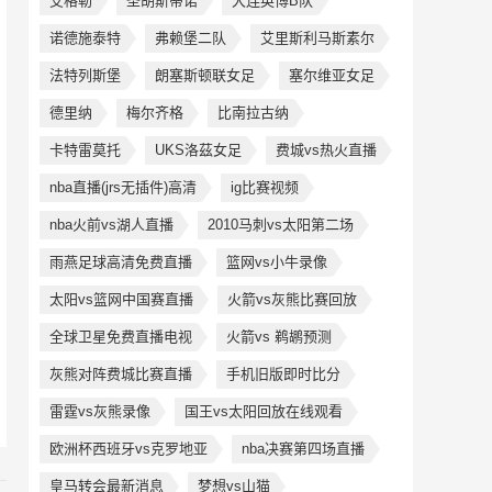
艾格勒
圣胡斯蒂诺
大连英博B队
诺德施泰特
弗赖堡二队
艾里斯利马斯素尔
法特列斯堡
朗塞斯顿联女足
塞尔维亚女足
德里纳
梅尔齐格
比南拉古纳
卡特雷莫托
UKS洛茲女足
费城vs热火直播
nba直播(jrs无插件)高清
ig比赛视频
nba火前vs湖人直播
2010马刺vs太阳第二场
雨燕足球高清免费直播
篮网vs小牛录像
太阳vs篮网中国赛直播
火箭vs灰熊比赛回放
全球卫星免费直播电视
火箭vs 鹈鹕预测
灰熊对阵费城比赛直播
手机旧版即时比分
雷霆vs灰熊录像
国王vs太阳回放在线观看
欧洲杯西班牙vs克罗地亚
nba决赛第四场直播
皇马转会最新消息
梦想vs山猫