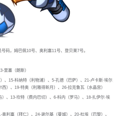
员号码，姆巴佩10号、奥利塞11号、登贝莱7号。
23-里塞（朗斯）
）、15-科纳特（利物浦）、5-孔德（巴萨）、21-卢卡斯·埃尔
尔西）、19-特奥（利雅得新月）、26-拉克鲁瓦（水晶宫）
马）、13-坎特（费内巴切）、6-科内（罗马）、18-扎伊尔·埃
1-奥利塞（拜仁）、24-谢尔基（曼城）、20-杜埃（巴黎）、