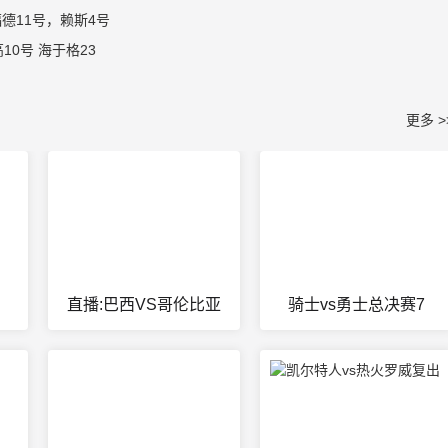
德11号，赖斯4号
0号 海于格23
更多 >
直播:巴西VS哥伦比亚
骑士vs勇士总决赛7