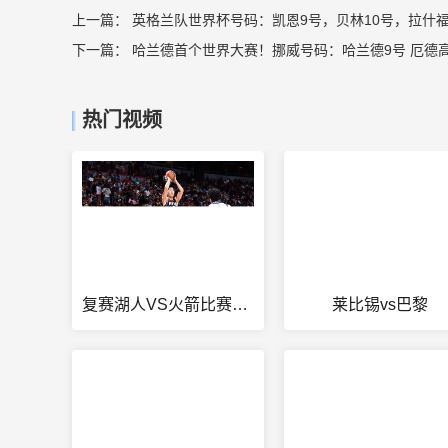
上一篇：
英格兰队世界杯号码：凯恩9号，贝林10号，拉什福
下一篇：
哈兰德首个世界大赛！挪威号码：哈兰德9号 厄德高1
热门视频
复赛湖人VS火箭比赛结果
莱比锡vs巴黎