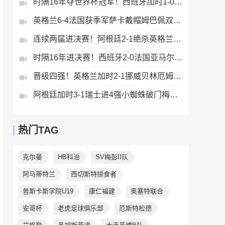
时隔16年夺世界杯冠军！西班牙加时1-0阿根廷费兰制胜恩佐染红
英格兰6-4法国获季军萨卡戴帽姆巴佩双响创纪录奥利塞2助+失良机
连续两届进决赛！阿根廷2-1绝杀英格兰劳塔罗恩佐破门梅西两助攻
时隔16年进决赛！西班牙2-0法国亚马尔造点奥亚萨瓦尔、波罗破门
晋级四强！英格兰加时2-1挪威贝林厄姆连场双响谢尔德鲁普破门
阿根廷加时3-1瑞士进4强小蜘蛛破门梅西助攻麦卡恩博洛假摔染红
热门TAG
克尔曼
HB科治
SV梅彭II队
阿马蒂特兰
西切斯特掠食者
普斯卡斯学院U19
康仁福建
奥塞特联合
安哥杯
老虎足球俱乐部
厄斯特松德