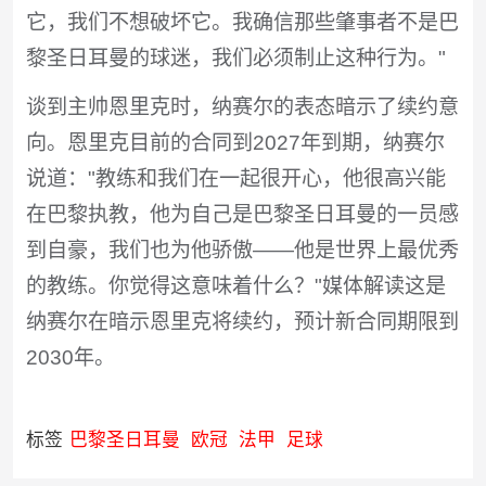
它，我们不想破坏它。我确信那些肇事者不是巴
黎圣日耳曼的球迷，我们必须制止这种行为。"
谈到主帅恩里克时，纳赛尔的表态暗示了续约意
向。恩里克目前的合同到2027年到期，纳赛尔
说道："教练和我们在一起很开心，他很高兴能
在巴黎执教，他为自己是巴黎圣日耳曼的一员感
到自豪，我们也为他骄傲——他是世界上最优秀
的教练。你觉得这意味着什么？"媒体解读这是
纳赛尔在暗示恩里克将续约，预计新合同期限到
2030年。
标签
巴黎圣日耳曼
欧冠
法甲
足球