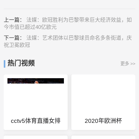
上一篇：
法媒：欧冠胜利为巴黎带来巨大经济效益，如
今市值已超过40亿欧元
下一篇：
法媒：艺术团体以巴黎球员命名多条街道，庆
祝卫冕欧冠
热门视频
更多 >>
cctv5体育直播女排
2020年欧洲杯