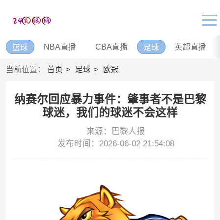
NBA直播
CBA直播
英超直播
篮球
足球
当前位置：
首页
足球
欧冠
纳赛尔回应暴力事件：肇事者不是巴黎
球迷，我们的球迷不会这样
来源：巴黎人报
发布时间：2026-06-02 21:54:08