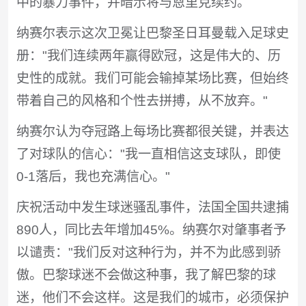
中的暴力事件，并暗示将与恩里克续约。
纳赛尔表示这次卫冕让巴黎圣日耳曼载入足球史
册："我们连续两年赢得欧冠，这是伟大的、历
史性的成就。我们可能会输掉某场比赛，但始终
带着自己的风格和个性去拼搏，从不放弃。"
纳赛尔认为夺冠路上每场比赛都很关键，并表达
了对球队的信心："我一直相信这支球队，即使
0-1落后，我也充满信心。"
庆祝活动中发生球迷骚乱事件，法国全国共逮捕
890人，同比去年增加45%。纳赛尔对肇事者予
以谴责："我们反对这种行为，并不为此感到骄
傲。巴黎球迷不会做这种事，我了解巴黎的球
迷，他们不会这样。这是我们的城市，必须保护