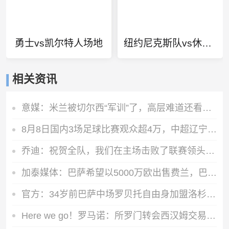
勇士vs凯尔特人场地
纽约尼克斯队vs休斯顿火箭队
相关资讯
意媒：米兰被切尔西“军训”了，高层难道还看不出阵容短板？
8月8日国内3场足球比赛观众超4万，中超辽宁德比62075人排今年第6
乔迪：祝贺全队，我们在主场击败了联赛领头羊，顺利拿下宝贵三分
加泰媒体：巴萨希望以5000万欧出售费兰，巴黎最快下周三前官宣
官方：34岁前巴萨中场罗贝托自由身加盟洛杉矶银河，签约2年
Here we go！罗马诺：所罗门转会西汉姆交易达成，总价达700万镑