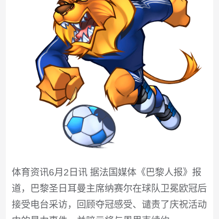
体育资讯6月2日讯 据法国媒体《巴黎人报》报
道，巴黎圣日耳曼主席纳赛尔在球队卫冕欧冠后
接受电台采访，回顾夺冠感受、谴责了庆祝活动