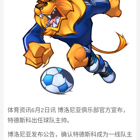
体育资讯6月2日讯 博洛尼亚俱乐部官方宣布，
特德斯科出任球队主帅。
博洛尼亚发布公告，确认特德斯科成为一线队主