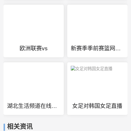
欧洲联赛vs
新赛季季前赛篮网VS湖人
湖北生活频道在线直播观看
女足对韩国女足直播
相关资讯