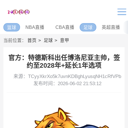
NBA直播
CBA直播
英超直播
篮球
足球
当前位置：
首页
足球
意甲
官方：特德斯科出任博洛尼亚主帅，签
约至2028年+延长1年选项
来源：TCyyXkrXo5k7uvnKDBghLyusqNH1cRfVPb
发布时间：2026-06-02 21:53:12