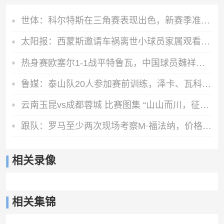
世体：科尔特斯在三角赛表现出色，新赛季准备留在巴萨参与竞争
太阳报：西蒙斯邀请车祸离世小球员家属观看比赛，参观热刺基地
热身赛欧塞尔1-1战平特鲁瓦，中国球员魏祥鑫在第82分钟替补出战
鲁媒：泰山队20人参加赛前训练，泽卡、瓦科单独慢跑王大雷缺阵
云南玉昆vs成都蓉城 比赛图集 “山山而川，征途漫漫”🧡
跟队：罗马至少两次现场考察M·福法纳，价格约4000万至4500万欧
相关录像
相关集锦