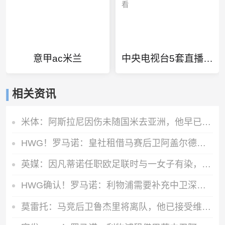
意甲ac米兰
中央电视台5套直播在线观看
相关资讯
米体：阿斯拉尼因伤未随国米去亚洲，他早已不在球队的未来计划中
HWG！罗马诺：皇社租借马赛后卫阿盖尔德达协议，买断费1100万欧
英媒：因凡蒂诺任职欧足联时与一女子有染，欧足联付6位数封口费
HWG确认！罗马诺：利物浦需要补充中卫深度，如今出手签下阿劳霍
莫雷托：马竞后卫鲁杰里将离队，他已接受维拉的报价