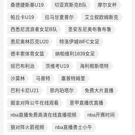
桑德捷斯基U19
切亚宾斯克B队
摩尔女杯
帕丘卡U19
拉马甘夏普尔
艾立叙欧姆斯克
西悉尼流浪者女足B队
圣安东尼奥布鲁布鲁
悉尼奥林匹克U20
特洛伊城WFC女足
德丰索体育女篮
纳帕维利1839女足
班巴布利治
茨维考U19
海利根斯塔特
沙莫林
马普特
塞普特姆里
巴利卡尼U21
恩内珀塔尔
免费大片直播
掘金对阵公牛在线观看
意甲直播优直播
nba直播免费高清在线直播视频
nba开赛时间
狼对阵火箭视频
nba直播勇士小牛