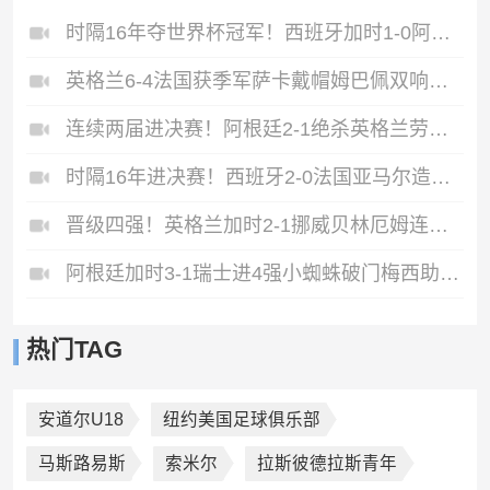
时隔16年夺世界杯冠军！西班牙加时1-0阿根廷费兰制胜恩佐染红
英格兰6-4法国获季军萨卡戴帽姆巴佩双响创纪录奥利塞2助+失良机
连续两届进决赛！阿根廷2-1绝杀英格兰劳塔罗恩佐破门梅西两助攻
时隔16年进决赛！西班牙2-0法国亚马尔造点奥亚萨瓦尔、波罗破门
晋级四强！英格兰加时2-1挪威贝林厄姆连场双响谢尔德鲁普破门
阿根廷加时3-1瑞士进4强小蜘蛛破门梅西助攻麦卡恩博洛假摔染红
热门TAG
安道尔U18
纽约美国足球俱乐部
马斯路易斯
索米尔
拉斯彼德拉斯青年