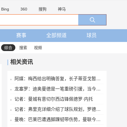
Bing
360
搜狗
神马
赛事
全部频道
球员
综合
搜索
视频
相关资讯
阿媒：梅西给出明确答复，长子蒂亚戈暂时不会前往拉玛西亚青训
龙塞罗：迪奥曼德是一笔重磅引援，当今皇马坐拥世界独一档攻击线
记者：曼城有意切尔西边锋佩德罗·内托
记者：弗里克详细介绍了球队规划，罗德里非常认可并选择加盟巴萨
曼晚：巴莱巴遭遇脚踝韧带伤势，曼联今夏大概率不会继续追求他