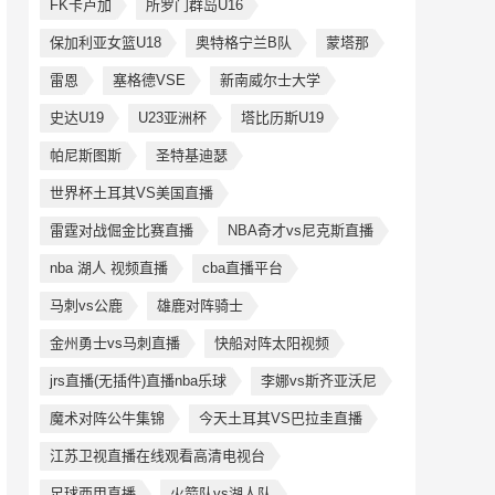
FK卡卢加
所罗门群岛U16
保加利亚女篮U18
奥特格宁兰B队
蒙塔那
雷恩
塞格德VSE
新南威尔士大学
史达U19
U23亚洲杯
塔比历斯U19
帕尼斯图斯
圣特基迪瑟
世界杯土耳其VS美国直播
雷霆对战倔金比赛直播
NBA奇才vs尼克斯直播
nba 湖人 视频直播
cba直播平台
马刺vs公鹿
雄鹿对阵骑士
金州勇士vs马刺直播
快船对阵太阳视频
jrs直播(无插件)直播nba乐球
李娜vs斯齐亚沃尼
魔术对阵公牛集锦
今天土耳其VS巴拉圭直播
江苏卫视直播在线观看高清电视台
足球西甲直播
火箭队vs湖人队