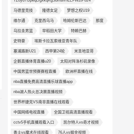
TZ8ydYBpeqLrgxkqKgSbmaVnLEFW2tP8z4
马德里竞技
隆德女足
梦想之权U19
维尔通
克里西乌马
哈姆伦斯巴达
那度
乌拉圭男篮
早稻田大学
特赖巴赫
史特豪
埃斯卡拉瓦索维亚青年队
塞浦路斯U21
西甲第24轮
米圣地亚哥
企鹅直播体育直播u20
太阳对阵洛杉矶录像
中国男篮世预赛赛程直播
欧洲杯直播在线
nba直播免费高清直播乐球直播app
nba湖人热火总决赛直播视频
世界杯捷克VS南非直播在线观看
中国网络电视直播
全国卫视高清直播观看
cctv5手机直播观看入口
凯尔特人vs奇才视频
勇士vs魔术在线观看
76人vs掘金视频