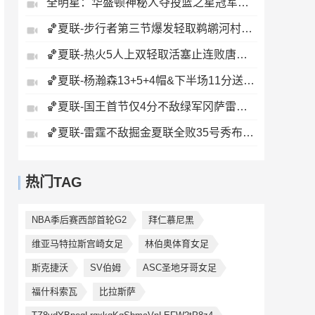
全明星：华盛顿神秘人夺投篮之星冠军！福德夺得三分大赛冠军！
🏀夏联-步行者第三节爆发轻取鹈鹕河村勇辉5+5+12斯劳森22分
🏀夏联-热火5人上双轻取活塞止连败唐纳森20+8+10奥科里27分
🏀夏联-杨瀚森13+5+4帽&下半场11分送惊艳妙传开拓者力克掘金
🏀夏联-国王首节仅4分不敌绿军冈萨雷斯24+10+5塞纳克10+12
🏀夏联-雷霆不敌掘金夏联全败35号秀布拉齐尔32+6马拉14+7+6
热门TAG
NBA季后赛西部首轮G2
拜仁慕尼黑
维亚马特拉斯宫崎女足
林伯奥体育女足
斯克捷沃
SV伯姆
ASC圣地牙哥女足
福什科索瓦
比拉斯萨