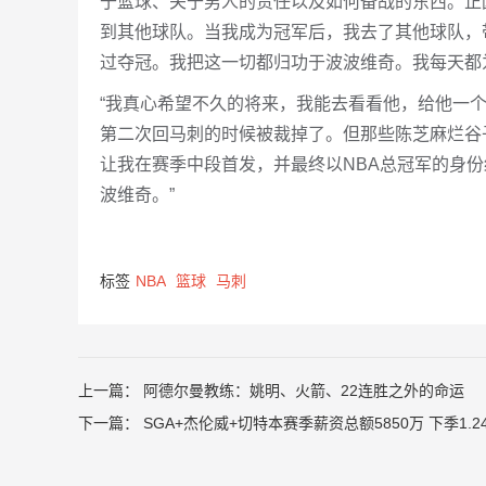
于篮球、关于男人的责任以及如何备战的东西。正
到其他球队。当我成为冠军后，我去了其他球队，
过夺冠。我把这一切都归功于波波维奇。我每天都
“我真心希望不久的将来，我能去看看他，给他一
第二次回马刺的时候被裁掉了。但那些陈芝麻烂谷
让我在赛季中段首发，并最终以NBA总冠军的身
波维奇。”
标签
NBA
篮球
马刺
上一篇：
阿德尔曼教练：姚明、火箭、22连胜之外的命运
下一篇：
SGA+杰伦威+切特本赛季薪资总额5850万 下季1.24