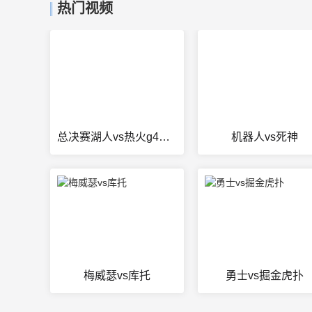
热门视频
总决赛湖人vs热火g4第四节
机器人vs死神
梅威瑟vs库托
勇士vs掘金虎扑