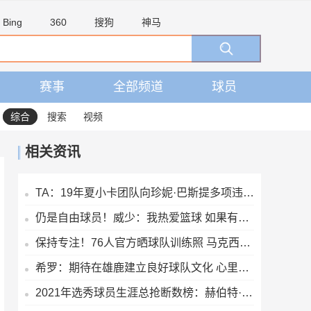
Bing
360
搜狗
神马
赛事
全部频道
球员
综合
搜索
视频
相关资讯
TA：19年夏小卡团队向珍妮·巴斯提多项违规激励要求 但都被拒绝
仍是自由球员！威少：我热爱篮球 如果有机会继续打球我会抓住它
保持专注！76人官方晒球队训练照 马克西&埃奇库姆在列
希罗：期待在雄鹿建立良好球队文化 心里憋着劲去证明自己
2021年选秀球员生涯总抢断数榜：赫伯特·琼斯第一 申京第四