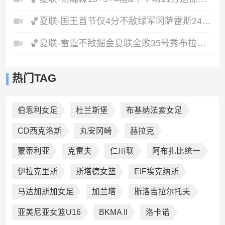
🏀夏联-国王首节仅4分不敌绿军冈萨雷斯24+10+5塞纳克10+12
🏀夏联-雷霆不敌掘金夏联全败35号秀布拉齐尔32+6马拉14+7+6
热门TAG
伯恩利女足
杜兰斯堡
布基纳法索女足
CD西克洛斯
丸安冈崎
赫拉克
蒙蒂利亚
克雷夫
仁川联
阿布扎比统一
伊拉克里斯
斯塔德女篮
EIF埃克纳斯
马达加斯加女足
加兰塔
斯洛吉拉尔托夫
亚美尼亚女篮U16
BKMA II
洛卡诺