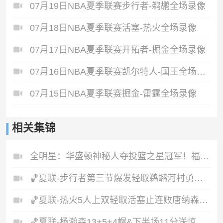
07月19日NBA夏季联赛步行者-鹈鹕全场录像
07月18日NBA夏季联赛活塞-热火全场录像
07月17日NBA夏季联赛开拓者-掘金全场录像
07月16日NBA夏季联赛凯尔特人-国王全场录像
07月15日NBA夏季联赛掘金-雷霆全场录像
相关集锦
全明星：华盛顿神秘人夺投篮之星冠军！福德夺得三分大赛冠军！
🏀夏联-步行者第三节爆发轻取鹈鹕河村勇辉5+5+12斯劳森22分
🏀夏联-热火5人上双轻取活塞止连败唐纳森20+8+10奥科里27分
🏀夏联-杨瀚森13+5+4帽&下半场11分送惊艳妙传开拓者力克掘金