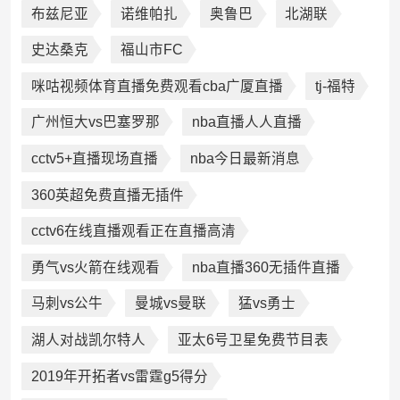
布兹尼亚
诺维帕扎
奥鲁巴
北湖联
史达桑克
福山市FC
咪咕视频体育直播免费观看cba广厦直播
tj-福特
广州恒大vs巴塞罗那
nba直播人人直播
cctv5+直播现场直播
nba今日最新消息
360英超免费直播无插件
cctv6在线直播观看正在直播高清
勇气vs火箭在线观看
nba直播360无插件直播
马刺vs公牛
曼城vs曼联
猛vs勇士
湖人对战凯尔特人
亚太6号卫星免费节目表
2019年开拓者vs雷霆g5得分