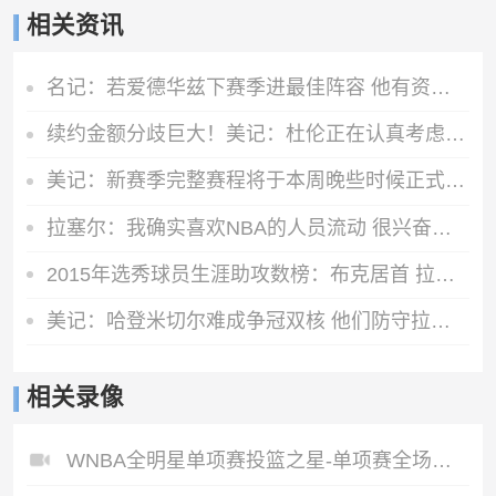
相关资讯
名记：若爱德华兹下赛季进最佳阵容 他有资格签超级顶薪续约合同
续约金额分歧巨大！美记：杜伦正在认真考虑接受960万资质报价
美记：新赛季完整赛程将于本周晚些时候正式对外公布
拉塞尔：我确实喜欢NBA的人员流动 很兴奋看到一些球队变强了
2015年选秀球员生涯助攻数榜：布克居首 拉塞尔第二 唐斯第五
美记：哈登米切尔难成争冠双核 他们防守拉胯且季后赛隐身
相关录像
WNBA全明星单项赛投篮之星-单项赛全场录像