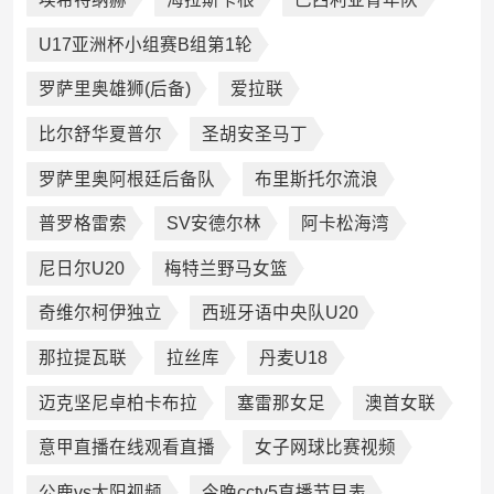
U17亚洲杯小组赛B组第1轮
罗萨里奥雄狮(后备)
爱拉联
比尔舒华夏普尔
圣胡安圣马丁
罗萨里奥阿根廷后备队
布里斯托尔流浪
普罗格雷索
SV安德尔林
阿卡松海湾
尼日尔U20
梅特兰野马女篮
奇维尔柯伊独立
西班牙语中央队U20
那拉提瓦联
拉丝库
丹麦U18
迈克坚尼卓柏卡布拉
塞雷那女足
澳首女联
意甲直播在线观看直播
女子网球比赛视频
公鹿vs太阳视频
今晚cctv5直播节目表