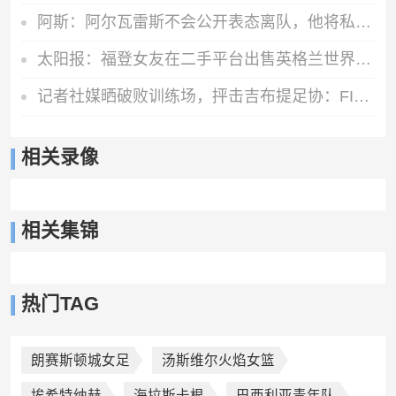
阿斯：阿尔瓦雷斯不会公开表态离队，他将私下与西蒙尼和马竞沟通
太阳报：福登女友在二手平台出售英格兰世界杯球衣，标价70英镑
记者社媒晒破败训练场，抨击吉布提足协：FIFA的拨款去哪里了？
相关录像
相关集锦
热门TAG
朗赛斯顿城女足
汤斯维尔火焰女篮
埃希特纳赫
海拉斯卡根
巴西利亚青年队