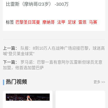
比雷斯（摩纳哥/23岁） -300万
标签
巴黎圣日耳曼
摩纳哥
法甲
足球
雷恩
马赛
上一篇：
队报：8到10万人在战神广场迎接巴黎，球迷高
喊“登贝莱金球奖”
下一篇：
罗马诺：巴黎一直有意阿尔瓦雷斯但球员无意
加盟，他首选加盟巴萨
热门视频
更多 >>