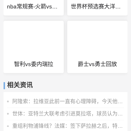
nba常规赛-火箭vs勇士回放
世界杯预选赛大洋洲区第一轮比赛
智利vs委内瑞拉
爵士vs勇士回放
相关资讯
阿隆索：拉维亚此前一直有心理障碍，今天他很累但发自内心地开心
世体：亚特兰大联考虑引进莫拉塔，球员认为自己还能留在顶级联赛
重组利物浦锋线？法媒：签下萨拉赫之后，特拉布宗即将拿下努涅斯