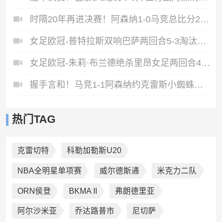
时隔20年再进决赛！阿森纳1-0马竞总比分2-1晋级萨卡制胜
女足欧冠-普特拉斯双响巴萨两回合5-3淘汰拜仁晋级决赛
女足欧冠-朱莉·布兰德绝杀里昂女足两回合4-3淘汰阿森纳进决赛
握手言和！马竞1-1阿森纳约克雷斯小蜘蛛均点射埃泽点球被取消
热门TAG
克雷切特
科勒加勒斯U20
NBA全明星单项赛
威尔德斯通
米克力二队
ORN侯登
BKMA II
弗朗德里亚
阿尔沙米亚
乔达路普市
尼切萨