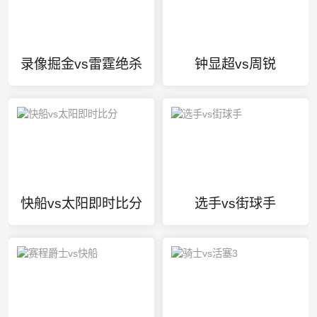
录像掘金vs雷霆绝杀
钟显超vs周锐
快船vs太阳即时比分
选手vs街球手