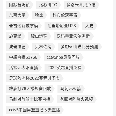
阿默舍姆镇
洛杉矶FC
多洛米蒂贝卢诺
东南大学
哈比
科布伦茨宇宙
普雷达瓦戴拿模
毛里塔尼亚U23
大史
施克堡
釜山运输
沃玛蒂亚沃尔姆斯
波普拉德
贝林佐纳
梦想vs山猫比分预测
中超直播51766
cctv5nba录像回放
活塞vs太阳直播
2022英超直播免费
足球欧洲杯2022赛程时间表
雄鹿打76人常规赛回放
马刺vs火箭
马刺对阵骑士比赛直播
老鹰对阵热火视频
cctv5中国男篮直播今天直播