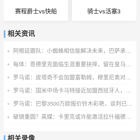
赛程爵士vs快船
骑士vs活塞3
相关资讯
阿根廷跟队：小蜘蛛相信能解决未来，巴萨承诺他和马竞对话后报价
每体：恩德里克面临生涯重要抉择，留在皇马还是继续外租
罗马诺：皮塔奇不会加盟富勒姆，穆里尼奥对他很满意
罗马诺：国米中场卡马特接近加盟西班牙人，费用300万欧+50%二转
罗马诺：巴黎3500万欧报价铃木彩艳，谈判已经进入最后阶段
破镜重圆？英媒：卡里克或许能激活拉什福德 唯有时间能检验对错
相关录像