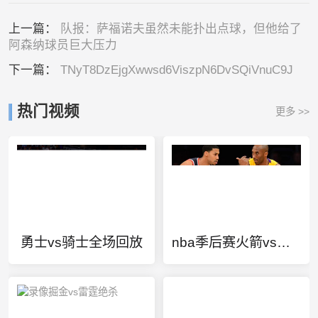
上一篇：
队报：萨福诺夫虽然未能扑出点球，但他给了
阿森纳球员巨大压力
下一篇：
TNyT8DzEjgXwwsd6ViszpN6DvSQiVnuC9J
热门视频
更多 >>
勇士vs骑士全场回放
nba季后赛火箭vs雷霆g7数据