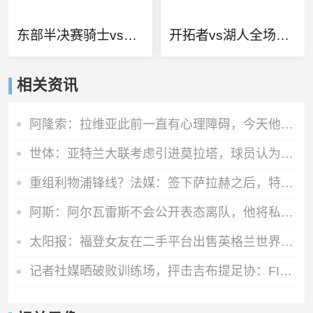
东部半决赛骑士vs猛龙
开拓者vs湖人全场回放第三节
相关资讯
阿隆索：拉维亚此前一直有心理障碍，今天他很累但发自内心地开心
世体：亚特兰大联考虑引进莫拉塔，球员认为自己还能留在顶级联赛
重组利物浦锋线？法媒：签下萨拉赫之后，特拉布宗即将拿下努涅斯
阿斯：阿尔瓦雷斯不会公开表态离队，他将私下与西蒙尼和马竞沟通
太阳报：福登女友在二手平台出售英格兰世界杯球衣，标价70英镑
记者社媒晒破败训练场，抨击吉布提足协：FIFA的拨款去哪里了？