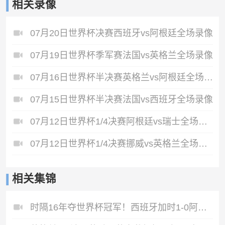
相关录像
07月20日世界杯决赛西班牙vs阿根廷全场录像
07月19日世界杯季军赛法国vs英格兰全场录像
07月16日世界杯半决赛英格兰vs阿根廷全场录像
07月15日世界杯半决赛法国vs西班牙全场录像
07月12日世界杯1/4决赛阿根廷vs瑞士全场录像
07月12日世界杯1/4决赛挪威vs英格兰全场录像
相关集锦
时隔16年夺世界杯冠军！西班牙加时1-0阿根廷费兰制胜恩佐染红