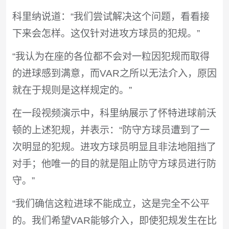
科里纳说道：“我们尝试解决这个问题，看看接
下来会怎样。这仅针对进攻方球员的犯规。”
“我认为在座的各位都不会对一粒因犯规而取得
的进球感到满意，而VAR之所以无法介入，原因
就在于规则是这样规定的。”
在一段视频演示中，科里纳展示了怀特进球前沃
顿的上述犯规，并表示：“防守方球员遭到了一
次明显的犯规。进攻方球员明显且非法地阻挡了
对手；他唯一的目的就是阻止防守方球员进行防
守。”
“我们确信这粒进球不能成立，这是完全不公平
的。我们希望VAR能够介入，即使犯规发生在比