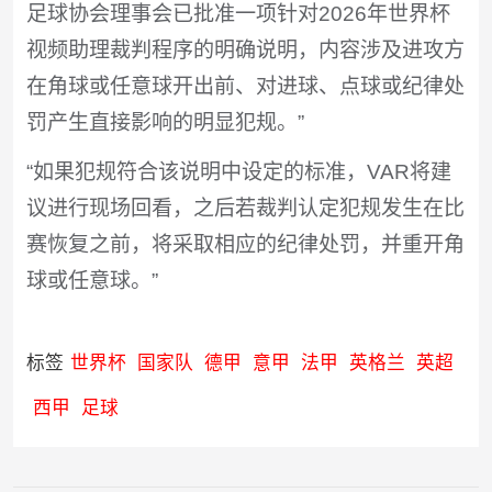
足球协会理事会已批准一项针对2026年世界杯
视频助理裁判程序的明确说明，内容涉及进攻方
在角球或任意球开出前、对进球、点球或纪律处
罚产生直接影响的明显犯规。”
“如果犯规符合该说明中设定的标准，VAR将建
议进行现场回看，之后若裁判认定犯规发生在比
赛恢复之前，将采取相应的纪律处罚，并重开角
球或任意球。”
标签
世界杯
国家队
德甲
意甲
法甲
英格兰
英超
西甲
足球