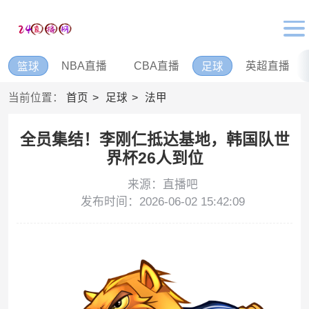
NBA直播
CBA直播
英超直播
篮球
足球
当前位置：
首页
足球
法甲
全员集结！李刚仁抵达基地，韩国队世
界杯26人到位
来源：直播吧
发布时间：2026-06-02 15:42:09