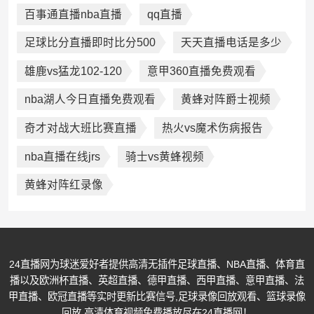
百事通直播nba直播
qq直播
足球比分直播即时比分500
天天直播电话是多少
雄鹿vs猛龙102-120
意甲360直播免费观看
nba湖人今日直播免费观看
黄蜂对阵爵士视频
奇才对战大班比赛直播
热火vs魔术伤病报告
nba直播在线jrs
骑士vs黄蜂视频
黄蜂对阵红录像
24直播网为球迷爱好者提供高清无插件足球直播、NBA直播、体育直
播以及欧洲杯直播、英超直播、德甲直播、西甲直播、意甲直播、法
甲直播、欧冠直播等实时更新比赛信号,足球录像回放观看、篮球录像
回放,高清体育视频免费播放尽在24直播网！