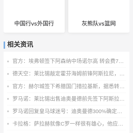
中国行vs外国行
灰熊队vs篮网
相关资讯
官方：埃弗顿签下阿森纳中场诺尔高 转会费700万镑签约2年
德天空：莱比锡敲定霍芬海姆前锋阿斯拉尼，转会费约2500万欧
官方：赫尔城签下希腊国门措拉基斯，据悉转会费1700万英镑
罗马诺：莱比锡出售迪奥曼德前先签下阿斯拉尼，之后才会放他体检
罗马诺回复皇马球迷号：迪奥曼德300%确定加盟皇马
卡拉格：萨拉赫就像C罗一样很有雄心，他应该去意甲而不是土耳其