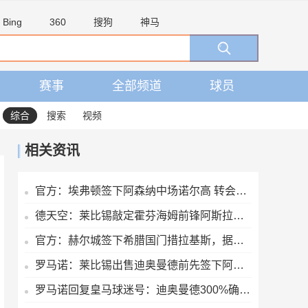
Bing
360
搜狗
神马
赛事
全部频道
球员
综合
搜索
视频
相关资讯
官方：埃弗顿签下阿森纳中场诺尔高 转会费700万镑签约2年
德天空：莱比锡敲定霍芬海姆前锋阿斯拉尼，转会费约2500万欧
官方：赫尔城签下希腊国门措拉基斯，据悉转会费1700万英镑
罗马诺：莱比锡出售迪奥曼德前先签下阿斯拉尼，之后才会放他体检
罗马诺回复皇马球迷号：迪奥曼德300%确定加盟皇马