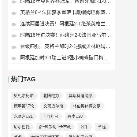
时隔16年夺世界杯冠军！西班牙加时1-0阿根廷费兰制胜恩佐染红
英格兰6-4法国获季军萨卡戴帽姆巴佩双响创纪录奥利塞2助+失良机
连续两届进决赛！阿根廷2-1绝杀英格兰劳塔罗恩佐破门梅西两助攻
时隔16年进决赛！西班牙2-0法国亚马尔造点奥亚萨瓦尔、波罗破门
晋级四强！英格兰加时2-1挪威贝林厄姆连场双响谢尔德鲁普破门
阿根廷加时3-1瑞士进4强小蜘蛛破门梅西助攻麦卡恩博洛假摔染红
热门TAG
奥札尔柯诺
北陆电力
莫斯科迪纳摩
德甲第17轮
文茨皮尔斯
林伯奥体育女足
水晶宫U21
十月九日
丹麦U20
尼尔巴托
萨卡特科卢卡市政
公牛
草蜢