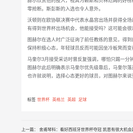
赫尔欣赏他的投入，视其为赖斯和贝林厄姆的好榜
零抢断。斯彭斯的入选也令人意外。
沃顿则在欧协联决赛中代表水晶宫出场并获得全场
有得到世界杯出场机会，他能接受吗？这可能会很
图赫尔在选人时广泛征询了前任教练的意见，得到
保持积极心态，年轻球员反而可能因坐冷板凳而变
马奎尔3月接受采访时曾反复强调，哪怕只踢一分
图赫尔此后明确表示马奎尔优先级靠后，马奎尔落
也许就说明，选择心态更好的球员，对图赫尔来说
标签
世界杯
英格兰
英超
足球
上一篇：
舍甫琴科：看好西班牙世界杯夺冠 凯恩有很大机会