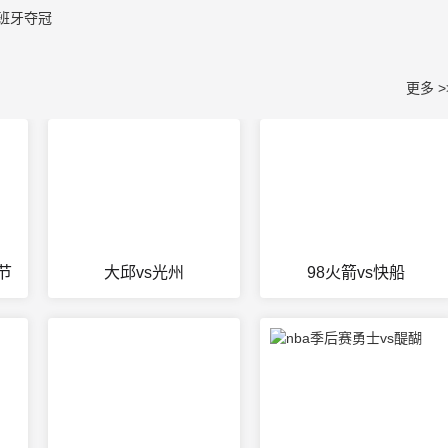
班牙夺冠
更多 >
节
大邱vs光州
98火箭vs快船