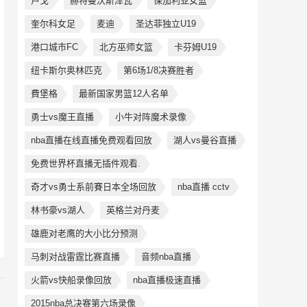
卢戈
赫特曼沃斯泽瓦
保加利亚女篮
奎尔科女足
麦迪
圣达菲独立U19
港口城市FC
北方巫师女篮
卡芬姆U19
纽卡斯尔奥林匹克
第6场1/8决赛胜者
費堡格
最新国家男篮12人名单
勇士vs魔王直播
小牛对阵魔术录像
nba直播在线直播免费观看回放
湖人vs曼谷直播
免费世界杯直播无插件观看.
奇才vs勇士系前賽日本全场回放
nba直播 cctv
林书豪vs湖人
英格兰对丹麦
雄鹿对老鹰的大小比分预测
马刺对战雷霆比赛直播
音频nba直播
火箭vs快船录像回放
nba直播极速直播
2015nba总决赛第六场录像