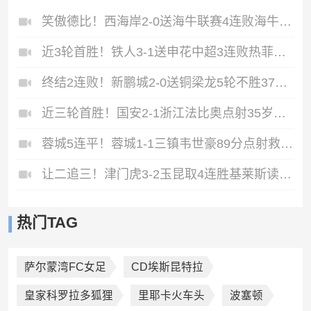
笑傲德比！西海岸2-0送海牛联赛4连败海牛仍垫底西海岸升至第二
近3轮首胜！铁人3-1送申花中超3连败热菲尼奥双响邦本宜裕传射
终结2连败！新鹏城2-0送铜梁龙5轮不胜37岁姜至鹏破门韦斯利建功
近三轮首胜！国安2-1浙江法比奥点射35岁张稀哲制胜王钰栋送助攻
蓉城5连平！蓉城1-1三镇韦世豪89分点射救主费利佩造点李昂破门
让二追三！津门虎3-2玉昆取4连胜基莱斯读秒绝杀萨尔瓦多破门
热门TAG
萨尔蒙湾FC女足
CD埃斯昆特拉
皇家科罗拉多狐狸
里耶卡火车头
波塞顿