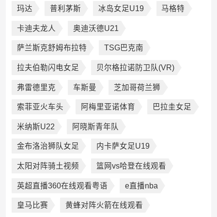
玛达
普利茅斯
冰岛女足U19
马格特
卡迪夫龙人
奥迪沃德U21
萨兰斯克舒姆布拉特
TSG巴克南
拉夫伯勒闪电女足
贝尔格拉诺防卫队(VR)
弗雷德里克
车斯曼
芝加哥荷兰狮
索菲亚火车头
阿梅里亚诺体育
巴拉圭女足
米纳斯U22
阿晓斯青年队
金布洛治狮队女足
内卡萨女足U19
太阳对阵骑土视频
篮网vs哈登在线观看
英超直播360在线观看粤语
e直播nba
皇马比赛
黄蜂对阵火箭在线观看