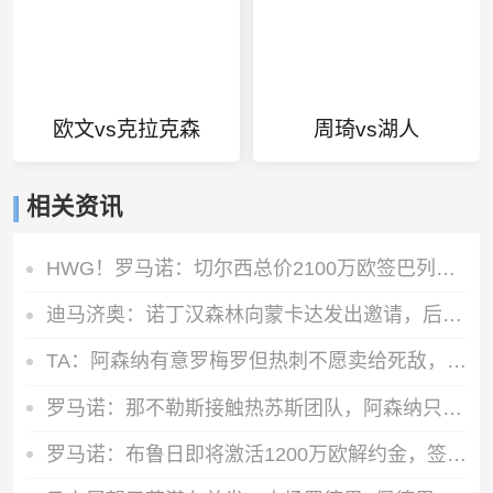
欧文vs克拉克森
周琦vs湖人
相关资讯
HWG！罗马诺：切尔西总价2100万欧签巴列卡诺28岁左后卫查瓦里亚
迪马济奥：诺丁汉森林向蒙卡达发出邀请，后者可能前往英超发展
TA：阿森纳有意罗梅罗但热刺不愿卖给死敌，马竞国米是最可能下家
罗马诺：那不勒斯接触热苏斯团队，阿森纳只接受永久转会
罗马诺：布鲁日即将激活1200万欧解约金，签下马略卡前锋比尔希利