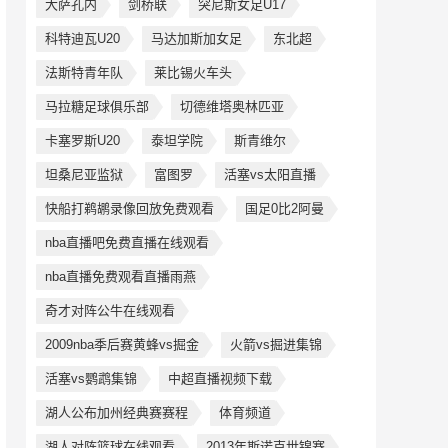
大萨孔内
剑桥联
突尼斯女足U17
科特迪瓦U20
马达加斯加女足
东北超
法斯特青年队
莱比锡火车头
马拉糖足球俱乐部
切德维塔奥林匹亚
卡塞罗斯U20
泰坦学院
斯青维尔
坦桑尼亚监狱
富图罗
活塞vs太阳直播
快船打鹈鹕录像回放免费观看
国足0比2阿曼
nba直播吧免费直播在线观看
nba直播免费观看直播雨燕
奇才对阵公牛在线观看
2009nba季后赛黄蜂vs掘金
火箭vs掘进集锦
活塞vs鹦鹉集锦
中超直播视频下载
湖人公布加州经典赛赛程
体育频道
湖人对阵篮球在线观看
2013年斯诺克世锦赛