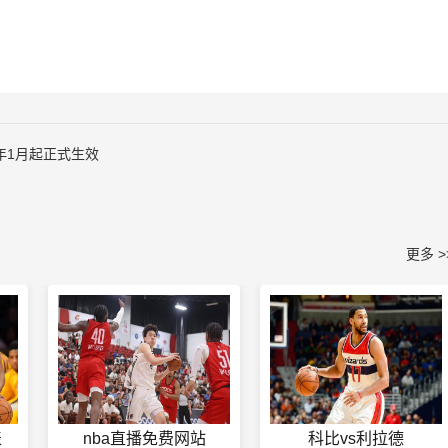
明年1月起正式生效
更多 >
表
nba直播免费网站
科比vs利拉德