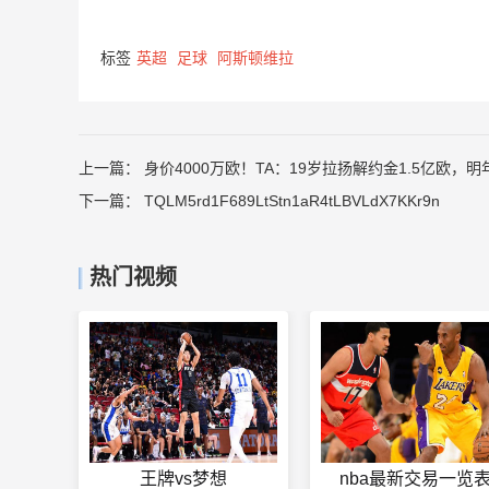
标签
英超
足球
阿斯顿维拉
上一篇：
身价4000万欧！TA：19岁拉扬解约金1.5亿欧，
下一篇：
TQLM5rd1F689LtStn1aR4tLBVLdX7KKr9n
热门视频
王牌vs梦想
nba最新交易一览