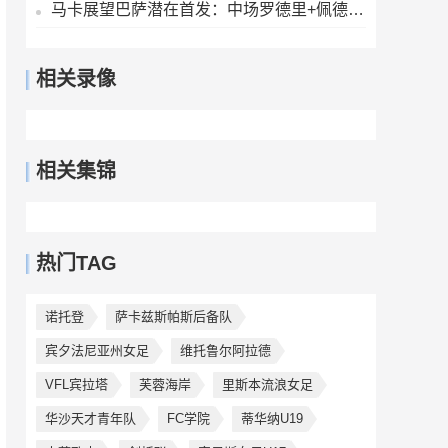
马卡展望巴萨潜在首发：中场罗德里+佩德里+奥尔莫 阿德耶米中锋
相关录像
相关集锦
热门TAG
诺托登
萨卡兹斯帕斯后备队
宾夕法尼亚州女足
维托鲁尔阿拉德
VFL宾拉塔
芙蓉海岸
里斯本流浪女足
华沙天才青年队
FC学院
蒂华纳U19