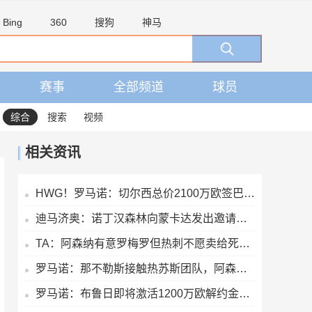
Bing
360
搜狗
神马
赛事
全部频道
球员
综合
搜索
视频
相关资讯
HWG！罗马诺：切尔西总价2100万欧签巴列卡诺28岁左后卫查瓦里亚
迪马济奥：诺丁汉森林向蒙卡达发出邀请，后者可能前往英超发展
TA：阿森纳有意罗梅罗但热刺不愿卖给死敌，马竞国米是最可能下家
罗马诺：那不勒斯接触热苏斯团队，阿森纳只接受永久转会
罗马诺：布鲁日即将激活1200万欧解约金，签下马略卡前锋比尔希利