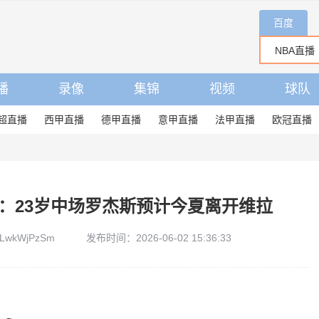
百度
播
录像
集锦
视频
球队
超直播
西甲直播
德甲直播
意甲直播
法甲直播
欧冠直播
TA：23岁中场罗杰斯预计今夏离开维拉
LwkWjPzSm
发布时间：2026-06-02 15:36:33