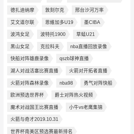
德扎迪纳摩
敦刻尔克
邢台沙河万率
艾文道尔联
恩維加多U19
墨CIBA
波鸿女足
波特托1900
草蜢U21
黑山女足
克拉科夫
nba直播回放录像
快船对阵雄鹿录像
qszb球神直播
湖人对战活塞比赛直播
火箭对开拓者直播
火箭对阵森林录像
nba98
勇气对阵快船
欧洲预选世界杯
爵士对阵热火视频
魔术对战国王比赛直播
小牛vs老鹰集锦
火箭与奇才2019.10.31
世界杯南美区预选赛最新排名