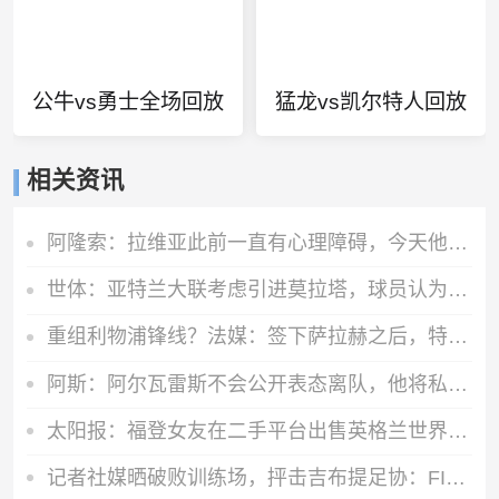
公牛vs勇士全场回放
猛龙vs凯尔特人回放
相关资讯
阿隆索：拉维亚此前一直有心理障碍，今天他很累但发自内心地开心
世体：亚特兰大联考虑引进莫拉塔，球员认为自己还能留在顶级联赛
重组利物浦锋线？法媒：签下萨拉赫之后，特拉布宗即将拿下努涅斯
阿斯：阿尔瓦雷斯不会公开表态离队，他将私下与西蒙尼和马竞沟通
太阳报：福登女友在二手平台出售英格兰世界杯球衣，标价70英镑
记者社媒晒破败训练场，抨击吉布提足协：FIFA的拨款去哪里了？