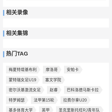
相关录像
相关集锦
热门TAG
梅夏特堤基布利
摩洛哥
安帕卡
蒙特瑞女足U19
塞文学院
密尔沃基激流女足
赵睿
巴科洛德马斯卡拉
特罗姆瑟
法甲第15轮
拉费尔拿U20
基多体育大学
英甲
圣克里斯托旺RJ青年队