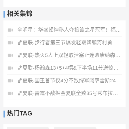
相关集锦
全明星：华盛顿神秘人夺投篮之星冠军！福德夺得三分大赛冠军！
🏀夏联-步行者第三节爆发轻取鹈鹕河村勇辉5+5+12斯劳森22分
🏀夏联-热火5人上双轻取活塞止连败唐纳森20+8+10奥科里27分
🏀夏联-杨瀚森13+5+4帽&下半场11分送惊艳妙传开拓者力克掘金
🏀夏联-国王首节仅4分不敌绿军冈萨雷斯24+10+5塞纳克10+12
🏀夏联-雷霆不敌掘金夏联全败35号秀布拉齐尔32+6马拉14+7+6
热门TAG