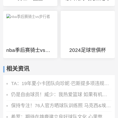
nba季后赛骑士vs步行者
2024足球世俱杯
相关资讯
TA：19年夏小卡团队向珍妮·巴斯提多项违规激励要求 但都被拒绝
仍是自由球员！威少：我热爱篮球 如果有机会继续打球我会抓住它
保持专注！76人官方晒球队训练照 马克西&埃奇库姆在列
希罗：期待在雄鹿建立良好球队文化 心里憋着劲去证明自己