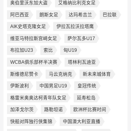
奥伯里沃东加大盗
艾格纳比利克女足
阿巴西亚
朗斯女足
达玛希吉兰
巴拉联
AIK史塔克隆女足
伊拉瓦拉沃拉塔鹰
维亚马特拉斯宫崎女足
萨尔瓦多U17
布拉加U23
索比
匈U19
WCBA俱乐部杯半决赛
塔林利瓦迪亚
斯维德尼赞卡
马云克纳克
新未来城体育
伊斯波利
中国男足U19
皇冠传统
格雷米奥奥达柯青年队女足
延寿松岛
加泽戈尔茨
路勒坦诺
欧洲杯比赛时间
快船对阵独行侠集锦
中国澳大利亚直播