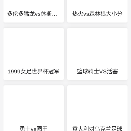
多伦多猛龙vs休斯顿火箭
热火vs森林狼大小分
1999女足世界杯冠军
篮球骑士VS活塞
勇士vs國王
意大利对乌克兰足球