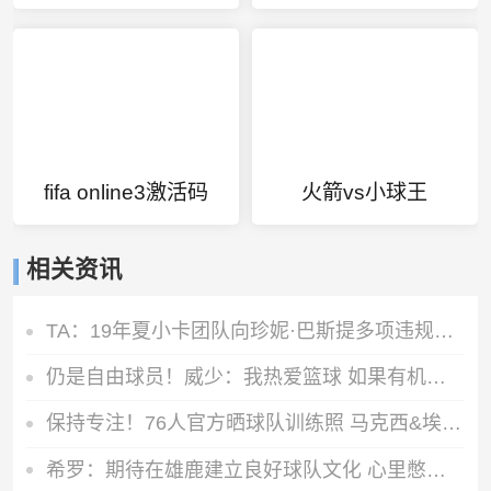
fifa online3激活码
火箭vs小球王
相关资讯
TA：19年夏小卡团队向珍妮·巴斯提多项违规激励要求 但都被拒绝
仍是自由球员！威少：我热爱篮球 如果有机会继续打球我会抓住它
保持专注！76人官方晒球队训练照 马克西&埃奇库姆在列
希罗：期待在雄鹿建立良好球队文化 心里憋着劲去证明自己