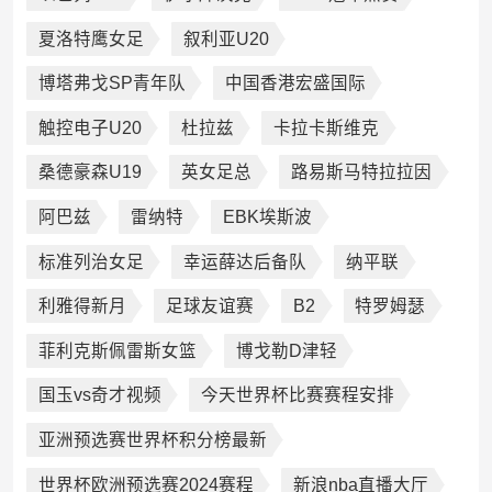
夏洛特鹰女足
叙利亚U20
博塔弗戈SP青年队
中国香港宏盛国际
触控电子U20
杜拉兹
卡拉卡斯维克
桑德豪森U19
英女足总
路易斯马特拉拉因
阿巴兹
雷纳特
EBK埃斯波
标准列治女足
幸运薛达后备队
纳平联
利雅得新月
足球友谊赛
B2
特罗姆瑟
菲利克斯佩雷斯女篮
博戈勒D津轻
国玉vs奇才视频
今天世界杯比赛赛程安排
亚洲预选赛世界杯积分榜最新
世界杯欧洲预选赛2024赛程
新浪nba直播大厅