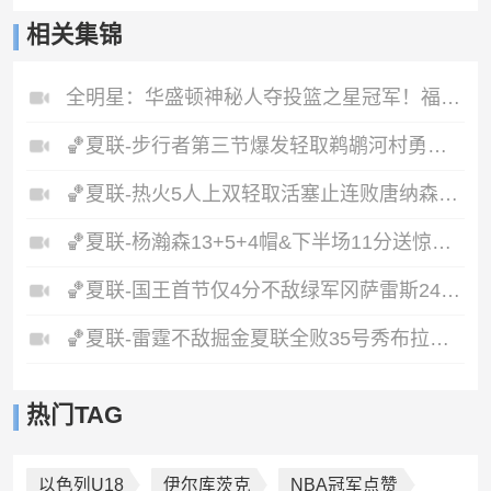
相关集锦
全明星：华盛顿神秘人夺投篮之星冠军！福德夺得三分大赛冠军！
🏀夏联-步行者第三节爆发轻取鹈鹕河村勇辉5+5+12斯劳森22分
🏀夏联-热火5人上双轻取活塞止连败唐纳森20+8+10奥科里27分
🏀夏联-杨瀚森13+5+4帽&下半场11分送惊艳妙传开拓者力克掘金
🏀夏联-国王首节仅4分不敌绿军冈萨雷斯24+10+5塞纳克10+12
🏀夏联-雷霆不敌掘金夏联全败35号秀布拉齐尔32+6马拉14+7+6
热门TAG
以色列U18
伊尔库茨克
NBA冠军点赞