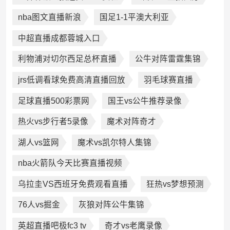
nba图文直播新浪
国足1-1平澳大利亚
中超直播成都蓉城入口
利物浦对切尔西足总杯直播
公牛对阵雷霆集锦
jrs低调看球免费高清直播回放
羽毛球赛直播
足球直播500彩票网
国王vs公牛推荐录像
热火vs步行者5录像
魔术对阵奇才
湖人vs篮网
魔术vs凯尔特人集锦
nba火箭队今天比赛直播视频
乌拉圭VS西班牙免费观看直播
狂热vs梦想预测
76人vs掘金
灰狼对阵公牛集锦
英超直播吧极fc3 tv
奇才vs老鹰录像