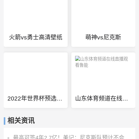
火箭vs勇士高清壁纸
萌神vs尼克斯
2022年世界杯预选赛大洋洲赛区比赛结果
山东体育频道在线直播观看鲁能
相关资讯
最高可签4年2.7亿！美记：尼克斯队预计不会给唐斯提供全额顶薪