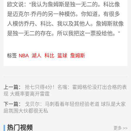
欧文说：“我认为詹姆斯是独一无二的。科比像
是迈克尔·乔丹的另一种模仿。你知道，有很多
人模仿乔丹、科比、我以及其他人。詹姆斯就像
是独一无二的存在。所以我把这一票投给他。”
标签
NBA
湖人
科比
篮球
詹姆斯
上一篇：
抢七只得4分！名嘴：霍姆格伦没打出合格的表
现 大概率要离开雷霆
下一篇：
戈贝尔：马刺看着年轻但经验老道 球队是大家
庭氛围大伙都很无私
热门视频
更多 >>