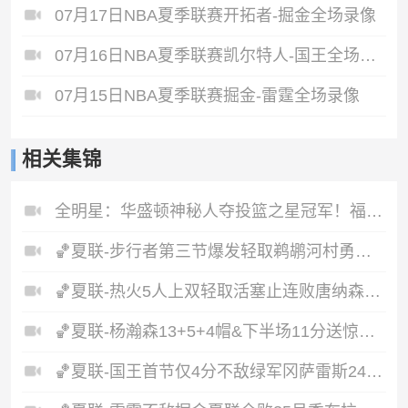
07月17日NBA夏季联赛开拓者-掘金全场录像
07月16日NBA夏季联赛凯尔特人-国王全场录像
07月15日NBA夏季联赛掘金-雷霆全场录像
相关集锦
全明星：华盛顿神秘人夺投篮之星冠军！福德夺得三分大赛冠军！
🏀夏联-步行者第三节爆发轻取鹈鹕河村勇辉5+5+12斯劳森22分
🏀夏联-热火5人上双轻取活塞止连败唐纳森20+8+10奥科里27分
🏀夏联-杨瀚森13+5+4帽&下半场11分送惊艳妙传开拓者力克掘金
🏀夏联-国王首节仅4分不敌绿军冈萨雷斯24+10+5塞纳克10+12