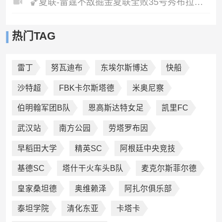
🏀夏联-雷霆不敌掘金夏联全败35号秀布拉齐尔32+6马拉14+7+6
热门TAG
雷丁
努瓦迪布
东埃尔斯博达
快船
沙特超
FBK卡尔斯塔德
米奥尼察
伯明翰军团B队
恩高斯达特女足
凯里FC
武汉站
南方公园
劳塔罗布因
早稻田大学
精英SC
阿根廷中央竞技
基德SC
塔什干火车头B队
麦克尔斯菲尔德
皇家桑坦德
奥维赖泽
阿扎尔俱乐部
泰坦学院
清化东亚
卡塔卡