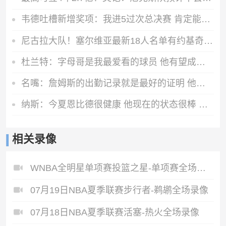
韦德吐槽新增奖项：我进5过次总决赛 肯定能拿一两个东决MVP
尼古拉大队！塞尔维亚最新18人名单有约基奇/约维奇等7个叫尼古拉
杜兰特：字母哥是我最爱看的球员 他有望成历史最佳
名嘴：詹姆斯的出勤记录就是最好的证明 他季后赛302场全勤
纳斯：今夏恩比德很健康 他现在的状态很棒 能全面投入备战
相关录像
WNBA全明星单项赛投篮之星-单项赛全场录像
07月19日NBA夏季联赛步行者-鹈鹕全场录像
07月18日NBA夏季联赛活塞-热火全场录像