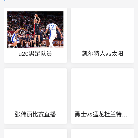
u20男足队员
凯尔特人vs太阳
张伟丽比赛直播
勇士vs猛龙杜兰特51分